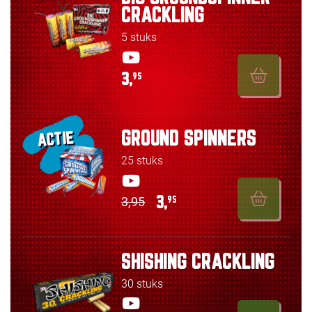
CRACKLING
5 stuks
3,
95
GROUND SPINNERS
ACTIE
25 stuks
3,95
3,
95
SHISHING CRACKLING
30 stuks