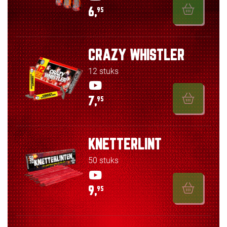
6,
95
CRAZY WHISTLER
12 stuks
7,
95
KNETTERLINT
50 stuks
9,
95