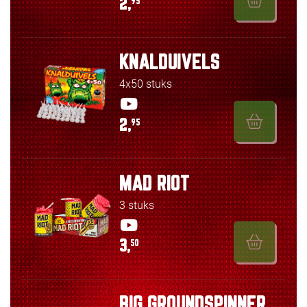
2,
95
KNALDUIVELS
4x50 stuks
2,
95
MAD RIOT
3 stuks
3,
50
BIG GROUNDSPINNER