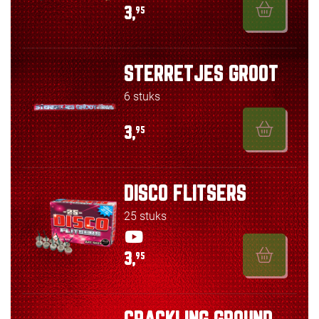
3,
95
STERRETJES GROOT
6 stuks
3,
95
DISCO FLITSERS
25 stuks
3,
95