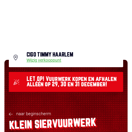
CIGO TIMMY HAARLEM
Wijzig verkooppunt
LET OP! Vuurwerk kopen en afhalen
alléén op 29, 30 en 31 december!
naar beginscherm
KLEIN SIERVUURWERK