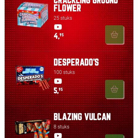
CRACKLING GROUND
FLOWER
25 stuks
4,
95
DESPERADO'S
100 stuks
5,
95
BLAZING VULCAN
8 stuks