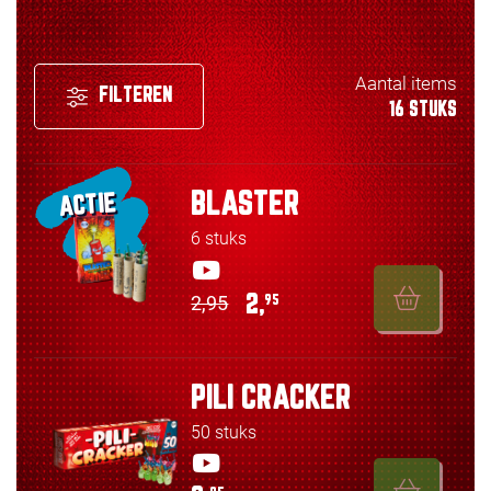
Aantal items
FILTEREN
16 STUKS
BLASTER
ACTIE
6 stuks
2,95
2,
95
PILI CRACKER
50 stuks