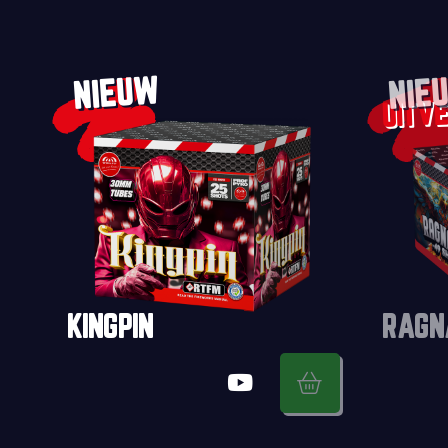
NIEUW
NIE
KINGPIN
RAGN