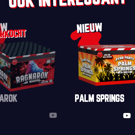
OOK INTERESSANT
UW
NIEUW
AROK
PALM SPRINGS