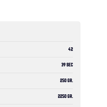
42
39 SEC
250 GR.
2250 GR.