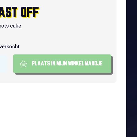
AST OFF
hots cake
tverkocht
PLAATS IN MIJN WINKELMANDJE