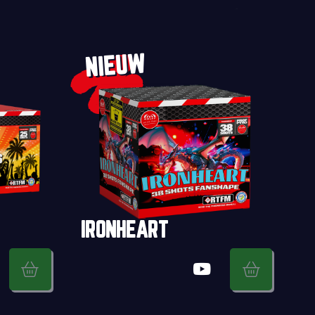
NIEUW
IRONHEART