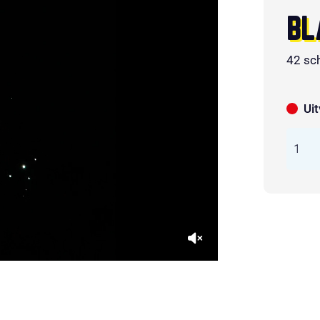
BL
42 sc
Ui