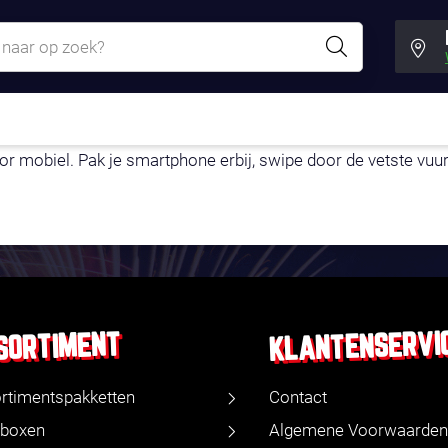
- ALLEEN OP JE TE
 mobiel. Pak je smartphone erbij, swipe door de vetste vuurw
KLANTENSERVI
SORTIMENT
rtimentspakketten
Contact
boxen
Algemene Voorwaarden