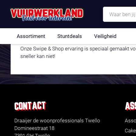
SWIPE & SHOP 
Assortiment
Stuntdeals
Veiligheid
Onze Swipe & Shop ervaring is speciaal gemaakt voor
sneller kan niet!
AS
CONTACT
Draaijer de woonprofessionals Twello
Asso
Domineestraat 18
Cake
7391 GH Twello