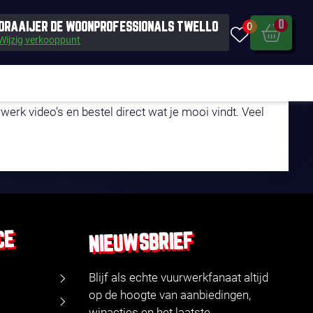
0
0
DRAAIJER DE WOONPROFESSIONALS TWELLO
Wijzig verkooppunt
LEFOON!
erk video's en bestel direct wat je mooi vindt. Veel
CE
NIEUWSBRIEF
Blijf als echte vuurwerkfanaat altijd
op de hoogte van aanbiedingen,
winacties en het laatste