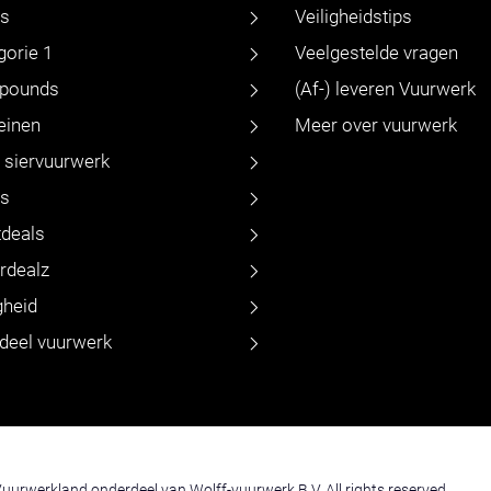
s
Veiligheidstips
gorie 1
Veelgestelde vragen
pounds
(Af-) leveren Vuurwerk
einen
Meer over vuurwerk
n siervuurwerk
s
tdeals
rdealz
gheid
deel vuurwerk
uurwerkland onderdeel van Wolff-vuurwerk B.V. All rights reserved