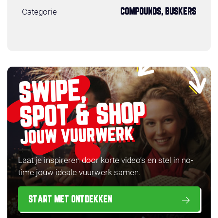
Categorie
COMPOUNDS, BUSKERS
SWIPE,
SPOT & SHOP
JOUW VUURWERK
Laat je inspireren door korte video’s en stel in no-
time jouw ideale vuurwerk samen.
START MET ONTDEKKEN