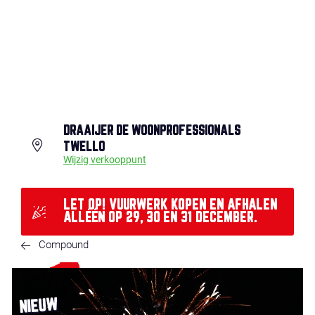
DRAAIJER DE WOONPROFESSIONALS
TWELLO
Wijzig verkooppunt
LET OP! VUURWERK KOPEN EN AFHALEN
ALLÉÉN OP 29, 30 EN 31 DECEMBER.
Compound
NIEUW