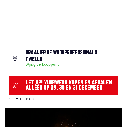
DRAAIJER DE WOONPROFESSIONALS
TWELLO
Wijzig verkooppunt
LET OP! VUURWERK KOPEN EN AFHALEN
ALLÉÉN OP 29, 30 EN 31 DECEMBER.
Fonteinen