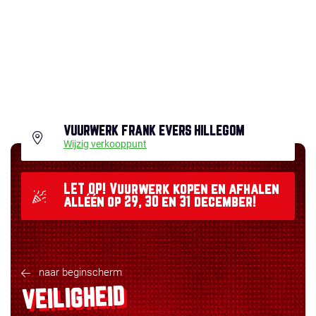
VUURWERK FRANK EVERS HILLEGOM
Wijzig verkooppunt
LET OP! Vuurwerk kopen en afhalen
alléén op 29, 30 en 31 december!
naar beginscherm
VEILIGHEID