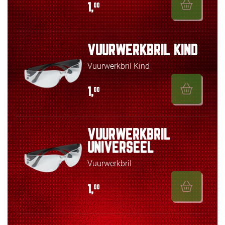
1,
00
VUURWERKBRIL KIND
Vuurwerkbril Kind
1,
00
VUURWERKBRIL
UNIVERSEEL
Vuurwerkbril
1,
00