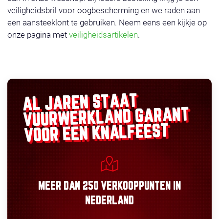
veiligheidsbril voor oogbescherming en we raden aan
een aansteeklont te gebruiken. Neem eens een kijkje op
onze pagina met
veiligheidsartikelen
.
AL JAREN STAAT
GARANT
VUURWERKLAND
VOOR EEN KNALFEEST
MEER DAN
250 VERKOOPPUNTEN
IN
NEDERLAND