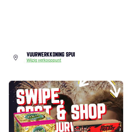
VUURWERKKONING SPUI
Wijzig verkooppunt
SWIPE,
SPOT & SHOP
JOUW VUURWERK