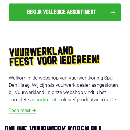
BEKIJK VOLLEDIGE ASSORTIMENT
VUURWERKLAND
FEEST VOOR IEDEREEN!
Welkom in de webshop van Vuurwerkkoning Spui
Den Haag. Wij zijn als vuurwerk-dealer aangesloten
bij Vuurwerkland. In onze webshop vindt u het
complete
assortiment
inclusief productvideo’s. De
producten zijn onderverdeeld in verschillende
Toon meer
categorieën, zoals
voordeel vuurwerk
,
compounds
,
cakes
,
fonteinen
en
veiligheid
. Afhalen kunt op 29, 30
of 31 december 2025.