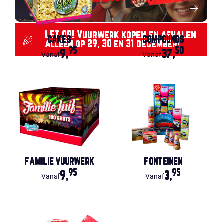
LET OP! Vuurwerk kopen en afhalen
CAKES
COMPOUNDS
alléén op 29, 30 en 31 december!
95
50
9,
37,
Vanaf
Vanaf
FAMILIE VUURWERK
FONTEINEN
95
95
9,
3,
Vanaf
Vanaf