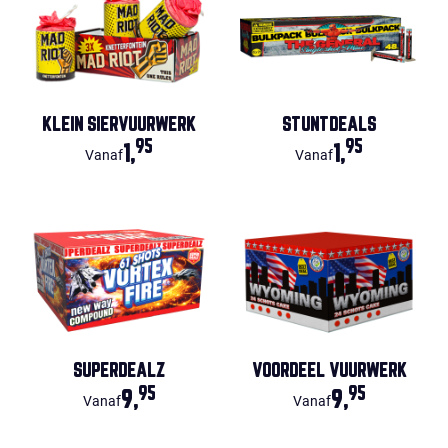
KLEIN SIERVUURWERK
STUNTDEALS
95
95
1,
1,
Vanaf
Vanaf
SUPERDEALZ
VOORDEEL VUURWERK
95
95
9,
9,
Vanaf
Vanaf