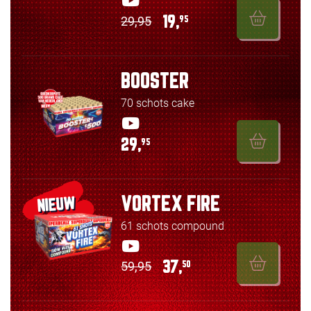
29,95
19,
95
BOOSTER
70 schots cake
29,
95
VORTEX FIRE
NIEUW
61 schots compound
59,95
37,
50