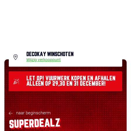
DECOKAY WINSCHOTEN
Wijzig verkooppunt
LET OP! VUURWERK KOPEN EN AFHALEN
ALLÉÉN OP 29,30 EN 31 DECEMBER!
naar beginscherm
SUPERDEALZ