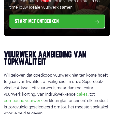
Laat je inspireren door korte video’s en stel in no-
time jouw ideale vuurwerk samen.
START MET ONTDEKKEN
VUURWERK AANBIEDING VAN
TOPKWALITEIT
Wij geloven dat goedkoop vuurwerk niet ten koste hoeft
te gaan van kwaliteit of veiligheid. In onze Superdealz
vind je A-kwaliteit vuurwerk, maar dan met extra
vuurwerk korting. Van indrukwekkende
cakes
, tot
compound vuurwerk
en kleurrijke fonteinen: elk product
is zorgvuldig geselecteerd om jou het meeste spektakel
voor je geld te geven.