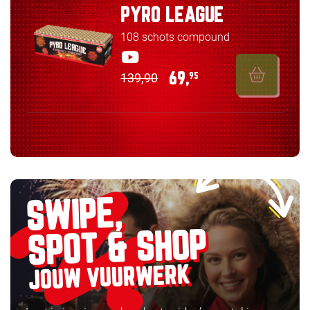
PYRO LEAGUE
108 schots compound
139,90
69,
95
SWIPE,
SPOT & SHOP
JOUW VUURWERK