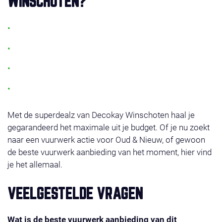
WINSCHOTEN?
Altijd de laagste prijs voor topkwaliteit vuurwerk
Meer dan 250 afhaalpunten door heel Nederland
100% veilig en gecertificeerd vuurwerk
Regelmatig nieuwe vuurwerk acties en combideals
Met de superdealz van Decokay Winschoten haal je
gegarandeerd het maximale uit je budget. Of je nu zoekt
naar een vuurwerk actie voor Oud & Nieuw, of gewoon
de beste vuurwerk aanbieding van het moment, hier vind
je het allemaal.
VEELGESTELDE VRAGEN
Wat is de beste vuurwerk aanbieding van dit