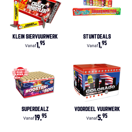
KLEIN SIERVUURWERK
STUNTDEALS
95
95
1,
1,
Vanaf
Vanaf
SUPERDEALZ
VOORDEEL VUURWERK
95
95
19,
5,
Vanaf
Vanaf