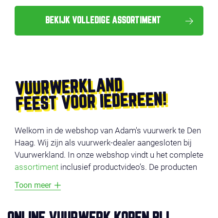
BEKIJK VOLLEDIGE ASSORTIMENT
VUURWERKLAND
FEEST VOOR IEDEREEN!
Welkom in de webshop van Adam's vuurwerk te Den
Haag. Wij zijn als vuurwerk-dealer aangesloten bij
Vuurwerkland. In onze webshop vindt u het complete
assortiment
inclusief productvideo’s. De producten
zijn onderverdeeld in verschillende categorieën,
Toon meer
zoals
voordeel vuurwerk
,
compounds
,
cakes
,
fonteinen
en
veiligheid
. Vermijd lange wachtrijen en
bestel uw vuurwerk online en profiteer van super-