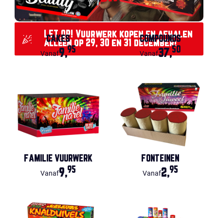
LET OP! Vuurwerk kopen en afhalen
CAKES
COMPOUNDS
alléén op 29, 30 en 31 december!
95
50
9,
37,
Vanaf
Vanaf
FAMILIE VUURWERK
FONTEINEN
95
95
9,
2,
Vanaf
Vanaf