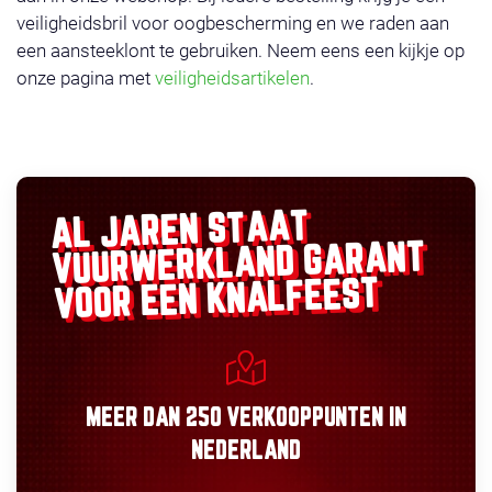
veiligheidsbril voor oogbescherming en we raden aan
een aansteeklont te gebruiken. Neem eens een kijkje op
onze pagina met
veiligheidsartikelen
.
AL JAREN STAAT
GARANT
VUURWERKLAND
VOOR EEN KNALFEEST
MEER DAN
250 VERKOOPPUNTEN
IN
NEDERLAND