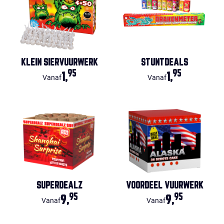
KLEIN SIERVUURWERK
STUNTDEALS
95
95
1,
1,
Vanaf
Vanaf
SUPERDEALZ
VOORDEEL VUURWERK
95
95
9,
9,
Vanaf
Vanaf