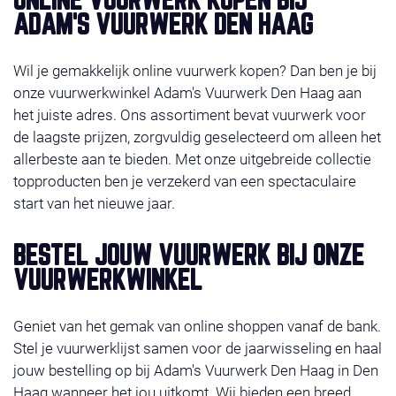
ONLINE VUURWERK KOPEN BIJ
acties en gratis vuurwerk. Het vuurwerk ligt klaar op
ADAM'S VUURWERK DEN HAAG
de door u gekozen afhaaldag 29, 30 of 31 december
2025. Wilt u liever bestellen in de winkel, check dan
Wil je gemakkelijk online vuurwerk kopen? Dan ben je bij
even onze
contact
.Wij wensen u veel shop plezier!
onze vuurwerkwinkel Adam's Vuurwerk Den Haag aan
het juiste adres. Ons assortiment bevat vuurwerk voor
de laagste prijzen, zorgvuldig geselecteerd om alleen het
allerbeste aan te bieden. Met onze uitgebreide collectie
topproducten ben je verzekerd van een spectaculaire
start van het nieuwe jaar.
BESTEL JOUW VUURWERK BIJ ONZE
VUURWERKWINKEL
Geniet van het gemak van online shoppen vanaf de bank.
Stel je vuurwerklijst samen voor de jaarwisseling en haal
jouw bestelling op bij Adam's Vuurwerk Den Haag in Den
Haag wanneer het jou uitkomt. Wij bieden een breed