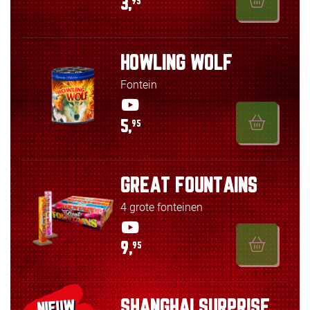
3,
95
HOWLING WOLF
Fontein
5,
95
GREAT FOUNTAINS
4 grote fonteinen
9,
95
SHANGHAI SURPRISE
NIEUW