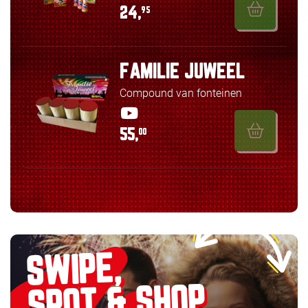
24,
95
FAMILIE JUWEEL
Compound van fonteinen
55,
00
SWIPE,
SPOT & SHOP