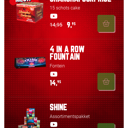
15 schots cake
14,95
9,
95
4 IN A ROW
FOUNTAIN
Fontein
14,
95
SHINE
Assortimentspakket