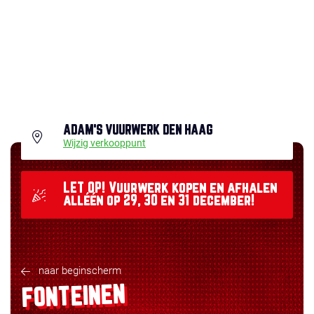
ADAM'S VUURWERK DEN HAAG
Wijzig verkooppunt
LET OP! Vuurwerk kopen en afhalen
alléén op 29, 30 en 31 december!
naar beginscherm
FONTEINEN