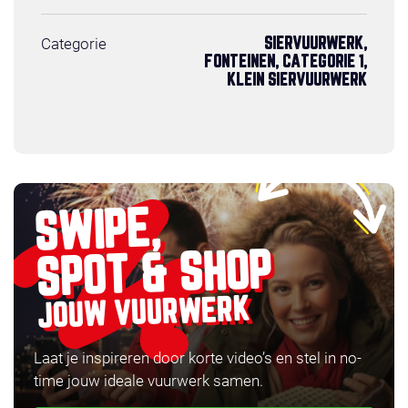
Categorie
SIERVUURWERK,
FONTEINEN, CATEGORIE 1,
KLEIN SIERVUURWERK
SWIPE,
SPOT & SHOP
JOUW VUURWERK
Laat je inspireren door korte video’s en stel in no-
time jouw ideale vuurwerk samen.