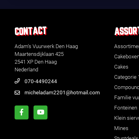
ASSOR
CONTACT
Adam's Vuurwerk Den Haag
Assortime
Maartensdijklaan 425
Cakeboxe
2541 XP Den Haag
Cakes
Nederland
Categorie 
070-4490244
Compoun
micheladam2201@hotmail.com
Familie vu
Fonteinen
Klein sier
Mines
Stuntdeals