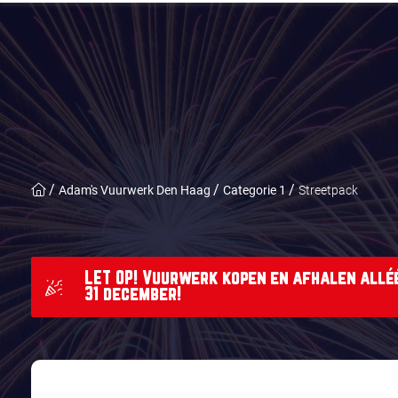
Adam's Vuurwerk Den Haag
Categorie 1
Streetpack
LET OP! Vuurwerk kopen en afhalen alléé
31 december!