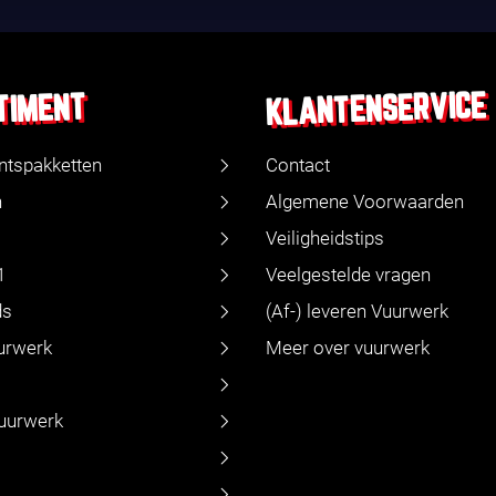
KLANTENSERVICE
TIMENT
ntspakketten
Contact
n
Algemene Voorwaarden
Veiligheidstips
1
Veelgestelde vragen
ds
(Af-) leveren Vuurwerk
urwerk
Meer over vuurwerk
vuurwerk