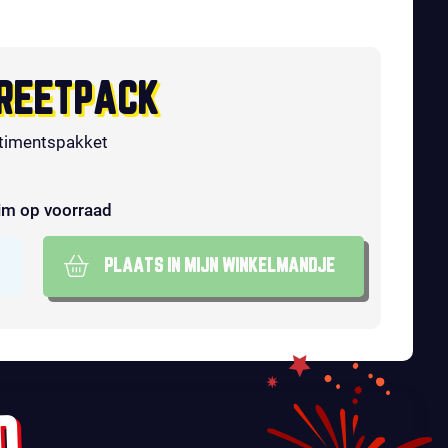
REETPACK
timentspakket
im op voorraad
PLAATS IN MIJN WINKELMANDJE