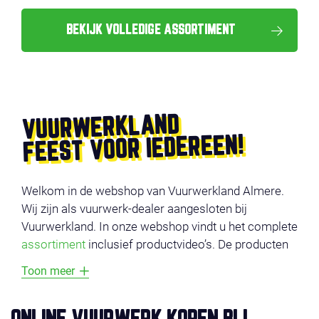
BEKIJK VOLLEDIGE ASSORTIMENT
VUURWERKLAND
FEEST VOOR IEDEREEN!
Welkom in de webshop van Vuurwerkland Almere.
Wij zijn als vuurwerk-dealer aangesloten bij
Vuurwerkland. In onze webshop vindt u het complete
assortiment
inclusief productvideo’s. De producten
zijn onderverdeeld in verschillende categorieën,
Toon meer
zoals
voordeel vuurwerk
,
compounds
,
cakes
,
fonteinen
en
veiligheid
. Vermijd lange wachtrijen en
bestel uw vuurwerk online en profiteer van super-