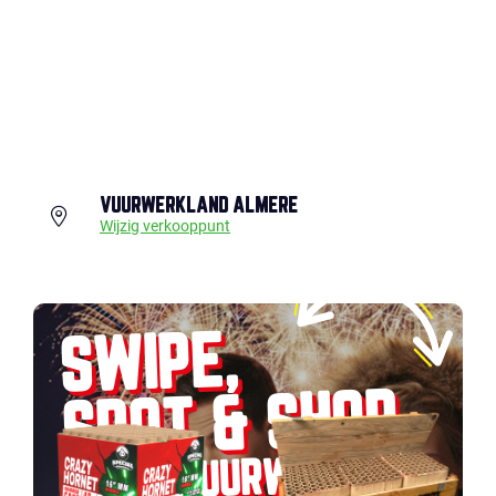
VUURWERKLAND ALMERE
Wijzig verkooppunt
SWIPE,
SPOT & SHOP
JOUW VUURWERK