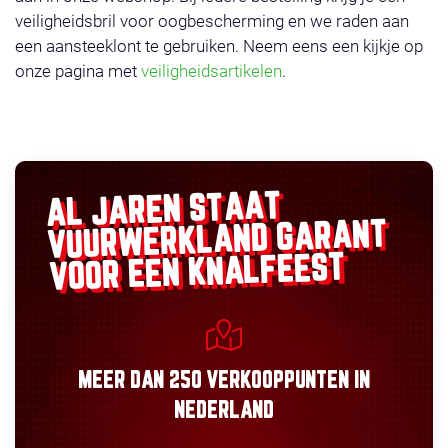
veiligheidsbril voor oogbescherming en we raden aan
een aansteeklont te gebruiken. Neem eens een kijkje op
onze pagina met
veiligheidsartikelen
.
AL JAREN STAAT
GARANT
VUURWERKLAND
VOOR EEN KNALFEEST
MEER DAN
250 VERKOOPPUNTEN
IN
NEDERLAND