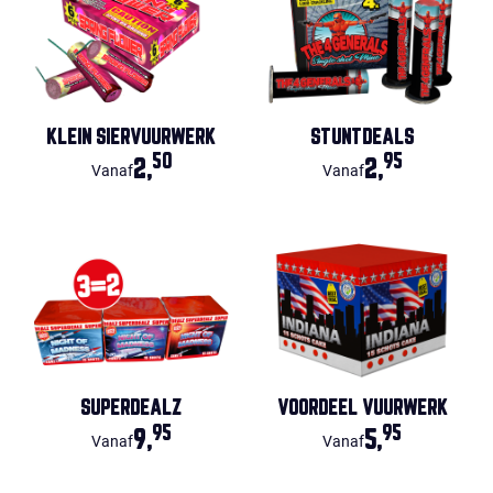
KLEIN SIERVUURWERK
STUNTDEALS
50
95
2,
2,
Vanaf
Vanaf
SUPERDEALZ
VOORDEEL VUURWERK
95
95
9,
5,
Vanaf
Vanaf