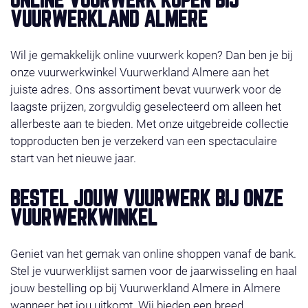
ONLINE VUURWERK KOPEN BIJ
acties. Het vuurwerk ligt klaar op de door u gekozen
VUURWERKLAND ALMERE
afhaaldag 29,30 of 31 december 2025 Wilt u liever
bestellen in de winkel, check dan even onze
Wil je gemakkelijk online vuurwerk kopen? Dan ben je bij
contact
.Wij wensen u veel shop plezier!
onze vuurwerkwinkel Vuurwerkland Almere aan het
juiste adres. Ons assortiment bevat vuurwerk voor de
laagste prijzen, zorgvuldig geselecteerd om alleen het
allerbeste aan te bieden. Met onze uitgebreide collectie
topproducten ben je verzekerd van een spectaculaire
start van het nieuwe jaar.
BESTEL JOUW VUURWERK BIJ ONZE
VUURWERKWINKEL
Geniet van het gemak van online shoppen vanaf de bank.
Stel je vuurwerklijst samen voor de jaarwisseling en haal
jouw bestelling op bij Vuurwerkland Almere in Almere
wanneer het jou uitkomt. Wij bieden een breed