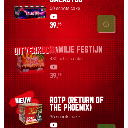
60 schots cake
39,
95
FAMILIE FESTIJN
480 schots cake
39,
95
ROTP (RETURN OF
NIEUW
THE PHOENIX)
36 schots cake