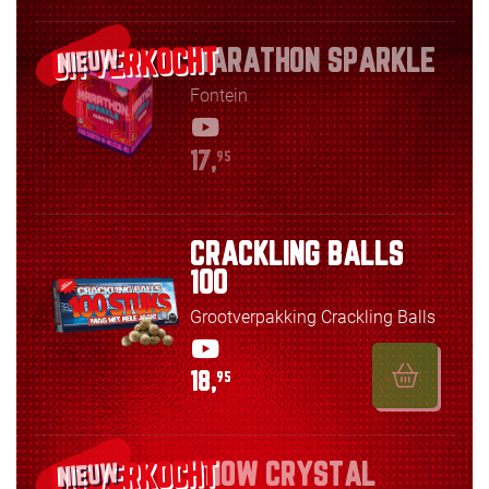
MARATHON SPARKLE
NIEUW
Fontein
17,
95
CRACKLING BALLS
100
Grootverpakking Crackling Balls
18,
95
SNOW CRYSTAL
NIEUW