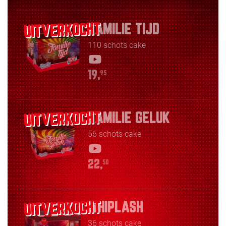
FAMILIE TIJD
110 schots cake
19,
95
FAMILIE GELUK
56 schots cake
22,
50
WHIPLASH
36 schots cake