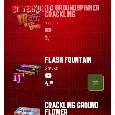
BIG GROUNDSPINNER
CRACKLING
5 stuks
3,
95
FLASH FOUNTAIN
6 stuks
4,
50
CRACKLING GROUND
FLOWER