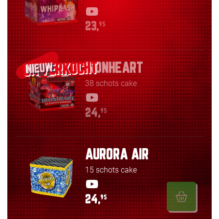
23,
95
IRONHEART
NIEUW
38 schots cake
24,
95
AURORA AIR
15 schots cake
24,
95