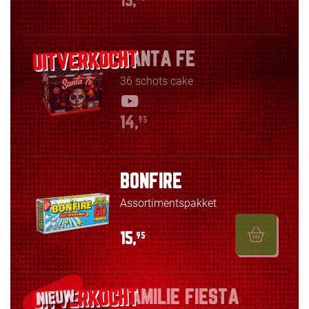
13,
SANTA FE
36 schots cake
14,
95
BONFIRE
Assortimentspakket
15,
95
FAMILIE FIESTA
NIEUW