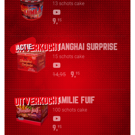
13 schots cake
9,
95
SHANGHAI SURPRISE
ACTIE
15 schots cake
14,95
9,
95
FAMILIE FUIF
100 schots cake
9,
95