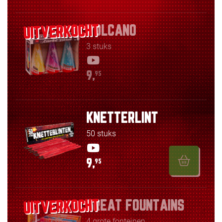
VOLCANO
3 stuks
9,
95
KNETTERLINT
50 stuks
9,
95
GREAT FOUNTAINS
4 grote fonteinen