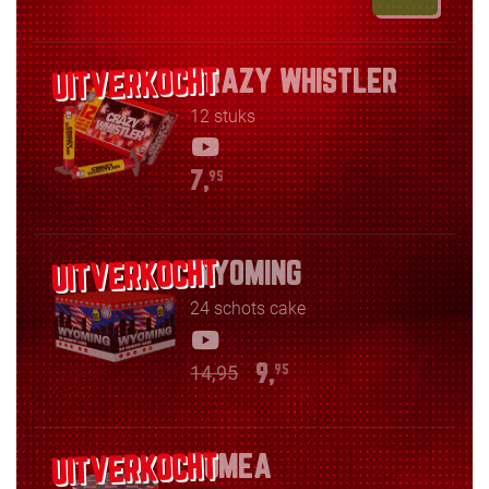
CRAZY WHISTLER
12 stuks
7,
95
WYOMING
24 schots cake
14,95
9,
95
LUMEA