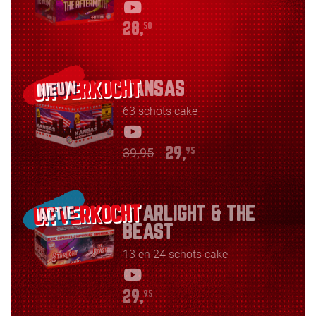
28,
50
KANSAS
NIEUW
63 schots cake
39,95
29,
95
STARLIGHT & THE
ACTIE
BEAST
13 en 24 schots cake
29,
95