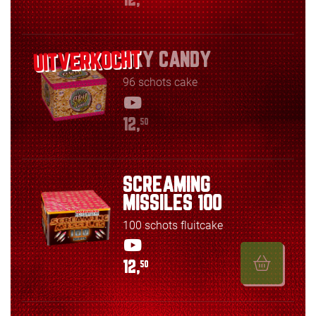
12,
SKY CANDY
96 schots cake
12,
50
SCREAMING
MISSILES 100
100 schots fluitcake
12,
50