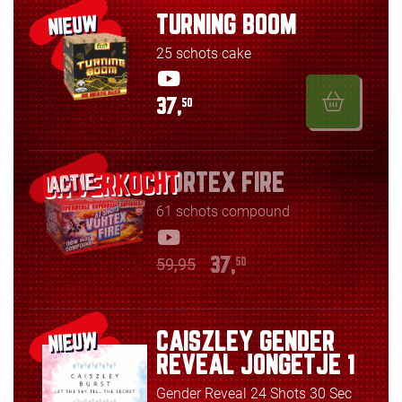
TURNING BOOM
NIEUW
25 schots cake
37,
50
VORTEX FIRE
ACTIE
61 schots compound
59,95
37,
50
CAISZLEY GENDER
NIEUW
REVEAL JONGETJE 1
Gender Reveal 24 Shots 30 Sec