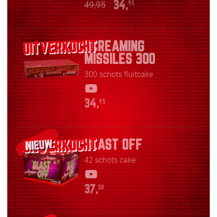
49,95
34,
95
SCREAMING
MISSILES 300
300 schots fluitcake
34,
95
BLAST OFF
NIEUW
42 schots cake
37,
50