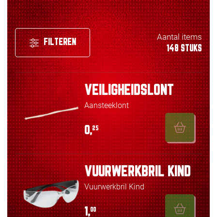
Aantal items
FILTEREN
148 STUKS
VEILIGHEIDSLONT
Aansteeklont
0,
25
VUURWERKBRIL KIND
Vuurwerkbril Kind
1,
00