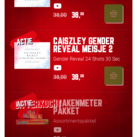
38,00
38,
00
CAISZLEY GENDER
ACTIE
REVEAL MEISJE 2
Gender Reveal 24 Shots 30 Sec
38,00
38,
00
DRAKENMETER
ACTIE
PAKKET
Assortimentspakket