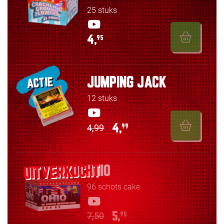
25 stuks
4,
95
JUMPING JACK
ACTIE
12 stuks
4,99
4,
99
OHIO
96 schots cake
7,50
5,
95