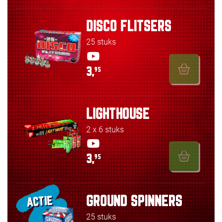
DISCO FLITSERS
25 stuks
3,
95
LIGHTHOUSE
2 x 6 stuks
3,
95
GROUND SPINNERS
ACTIE
25 stuks