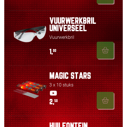
VUURWERKBRIL
UNIVERSEEL
Vuurwerkbril
1,
00
MAGIC STARS
3 x 10 stuks
2,
50
HUILFONTEIN