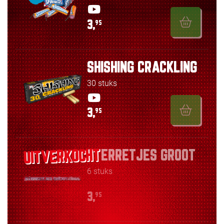
3,
95
SHISHING CRACKLING
30 stuks
3,
95
STERRETJES GROOT
6 stuks
3,
95