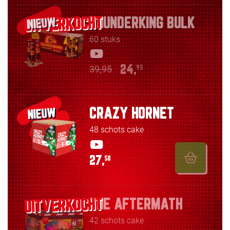
THUNDERKING BULK
NIEUW
60 stuks
39,95
24,
95
CRAZY HORNET
NIEUW
48 schots cake
27,
50
THE AFTERMATH
42 schots cake