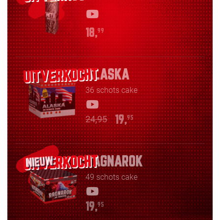
18,
99
ALASKA
36 schots cake
24,95
19,
95
RAGNAROK
NIEUW
49 schots cake
19,
95