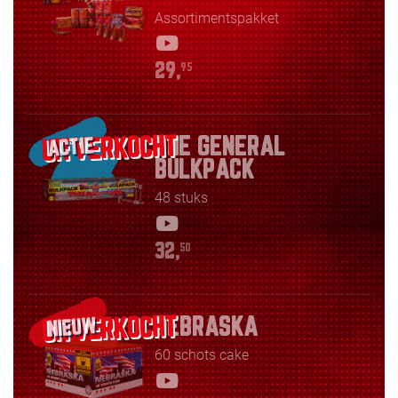
Assortimentspakket
29,
95
THE GENERAL
ACTIE
BULKPACK
48 stuks
32,
50
NEBRASKA
NIEUW
60 schots cake