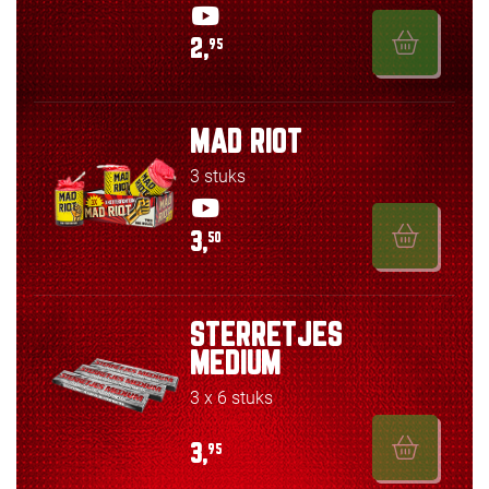
2,
95
MAD RIOT
3 stuks
3,
50
STERRETJES
MEDIUM
3 x 6 stuks
3,
95