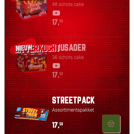
48 schots cake
17,
50
CRUSADER
NIEUW
36 schots cake
17,
50
STREETPACK
Assortimentspakket
17,
50