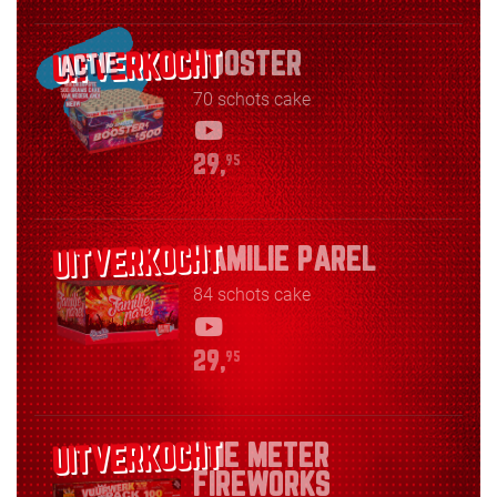
BOOSTER
ACTIE
70 schots cake
29,
95
FAMILIE PAREL
84 schots cake
29,
95
ONE METER
FIREWORKS