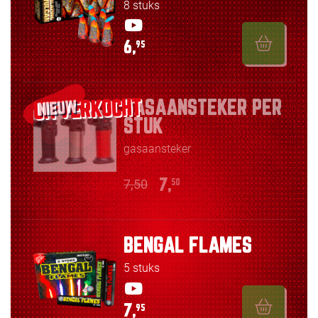
8 stuks
6,
95
GASAANSTEKER PER
NIEUW
STUK
gasaansteker
7,50
7,
50
BENGAL FLAMES
5 stuks
7,
95