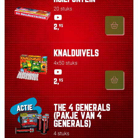
20 stuks
2,
95
KNALDUIVELS
4x50 stuks
2,
95
THE 4 GENERALS
ACTIE
(PAKJE VAN 4
GENERALS)
4 stuks