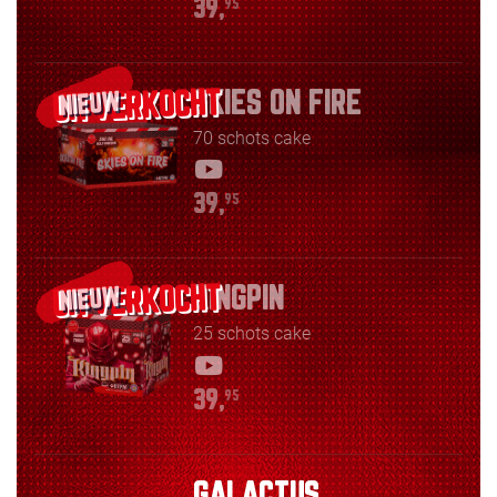
39,
95
SKIES ON FIRE
NIEUW
70 schots cake
39,
95
KINGPIN
NIEUW
25 schots cake
39,
95
GALACTUS