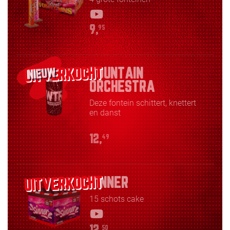
9,
95
FOUNTAIN
NIEUW
ORCHESTRA
Deze fontein schittert, knettert
en danst
12,
49
SINNER
15 schots cake
50