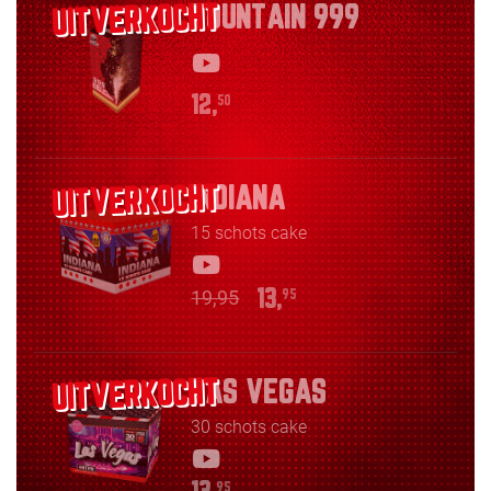
FOUNTAIN 999
12,
50
INDIANA
15 schots cake
19,95
13,
95
LAS VEGAS
30 schots cake
95