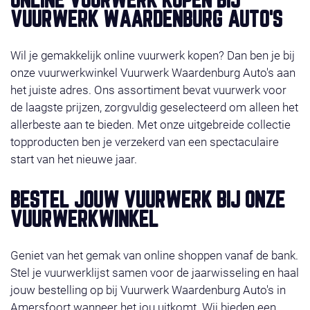
ONLINE VUURWERK KOPEN BIJ
profiteer van super-acties en gratis vuurwerk. Het
VUURWERK WAARDENBURG AUTO'S
vuurwerk ligt klaar op de door u gekozen afhaaldag
29, 30 of 31 december 2025. Wilt u liever bestellen in
Wil je gemakkelijk online vuurwerk kopen? Dan ben je bij
de winkel, check dan even onze
contact
.Wij wensen
onze vuurwerkwinkel Vuurwerk Waardenburg Auto's aan
u veel shop plezier!
het juiste adres. Ons assortiment bevat vuurwerk voor
de laagste prijzen, zorgvuldig geselecteerd om alleen het
allerbeste aan te bieden. Met onze uitgebreide collectie
topproducten ben je verzekerd van een spectaculaire
start van het nieuwe jaar.
BESTEL JOUW VUURWERK BIJ ONZE
VUURWERKWINKEL
Geniet van het gemak van online shoppen vanaf de bank.
Stel je vuurwerklijst samen voor de jaarwisseling en haal
jouw bestelling op bij Vuurwerk Waardenburg Auto's in
Amersfoort wanneer het jou uitkomt. Wij bieden een