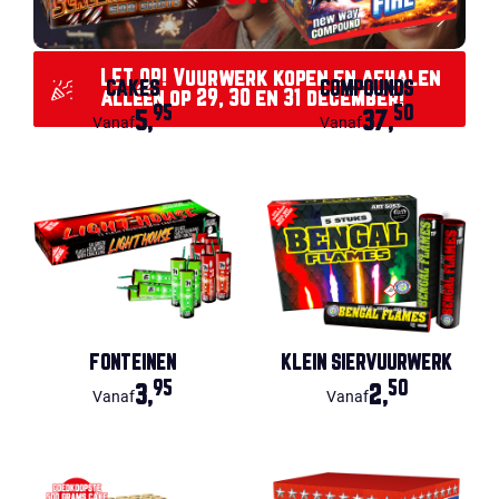
LET OP! Vuurwerk kopen en afhalen
CAKES
COMPOUNDS
alléén op 29, 30 en 31 december!
95
50
5,
37,
Vanaf
Vanaf
FONTEINEN
KLEIN SIERVUURWERK
95
50
3,
2,
Vanaf
Vanaf