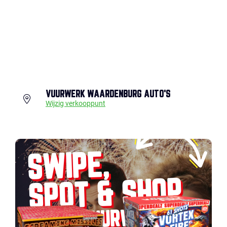
VUURWERK WAARDENBURG AUTO'S
Wijzig verkooppunt
SWIPE,
SPOT & SHOP
JOUW VUURWERK