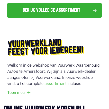
BEKIJK VOLLEDIGE ASSORTIMENT
VUURWERKLAND
FEEST VOOR IEDEREEN!
Welkom in de webshop van Vuurwerk Waardenburg
Auto's te Amersfoort. Wij zijn als vuurwerk-dealer
aangesloten bij Vuurwerkland. In onze webshop
vindt u het complete
assortiment
inclusief
productvideo’s. De producten zijn onderverdeeld in
Toon meer
verschillende categorieën, zoals
voordeel vuurwerk
,
compounds
,
cakes
,
fonteinen
en
veiligheid
. Vermijd
lange wachtrijen en bestel uw vuurwerk online en