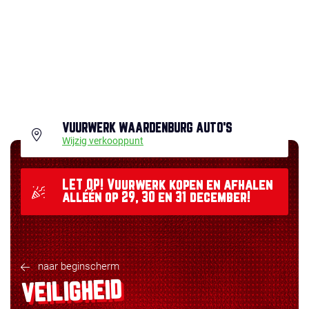
VUURWERK WAARDENBURG AUTO'S
Wijzig verkooppunt
LET OP! Vuurwerk kopen en afhalen
alléén op 29, 30 en 31 december!
naar beginscherm
VEILIGHEID