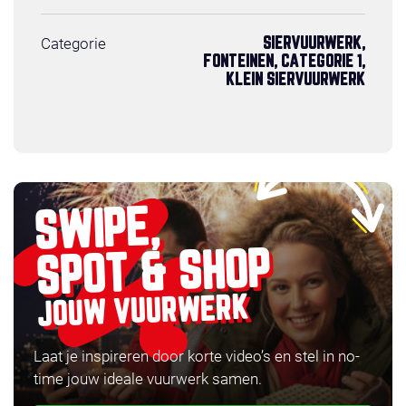
Categorie
SIERVUURWERK,
FONTEINEN, CATEGORIE 1,
KLEIN SIERVUURWERK
SWIPE,
SPOT & SHOP
JOUW VUURWERK
Laat je inspireren door korte video’s en stel in no-
time jouw ideale vuurwerk samen.