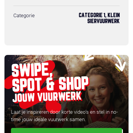
Categorie
CATEGORIE 1, KLEIN
SIERVUURWERK
SWIPE,
SPOT & SHOP
JOUW VUURWERK
Laat je inspireren door korte video’s en stel in no-
time jouw ideale vuurwerk samen.