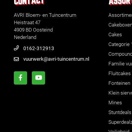
ASSOR
CONTACT
AVRI Bloem- en Tuincentrum
Assortime
Heistraat 47
Cakeboxe
4909 BD Oosteind
Cakes
Nederland
Categorie 
0162-312913
Compoun
vuurwerk@avri-tuincentrum.nl
Familie vu
Fluitcakes
Fonteinen
Klein sier
Mines
Stuntdeals
Superdeal
Veiligheid