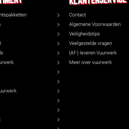
KLANTENSERVICE
TIMENT
ntspakketten
Contact
n
Algemene Voorwaarden
Veiligheidstips
1
Veelgestelde vragen
ds
(Af-) leveren Vuurwerk
urwerk
Meer over vuurwerk
vuurwerk
z