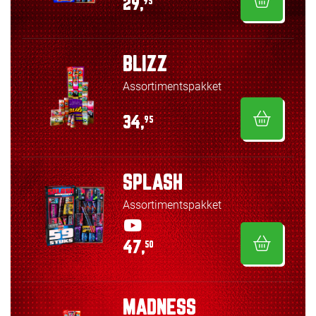
29,
95
BLIZZ
Assortimentspakket
34,
95
SPLASH
Assortimentspakket
47,
50
MADNESS