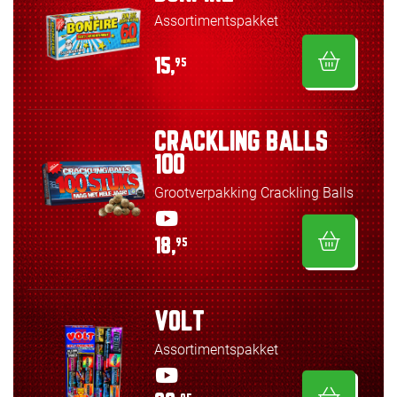
Assortimentspakket
15,
95
CRACKLING BALLS
100
Grootverpakking Crackling Balls
18,
95
VOLT
Assortimentspakket