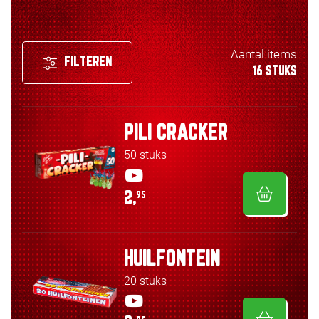
Aantal items
FILTEREN
16 STUKS
PILI CRACKER
50 stuks
2,
95
HUILFONTEIN
20 stuks