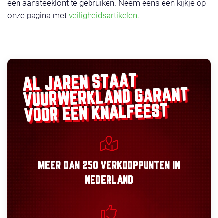
een aansteeklont te gebruiken. Neem eens een kijkje op
onze pagina met
veiligheidsartikelen
.
AL JAREN STAAT
GARANT
VUURWERKLAND
VOOR EEN KNALFEEST
MEER DAN
250 VERKOOPPUNTEN
IN
NEDERLAND