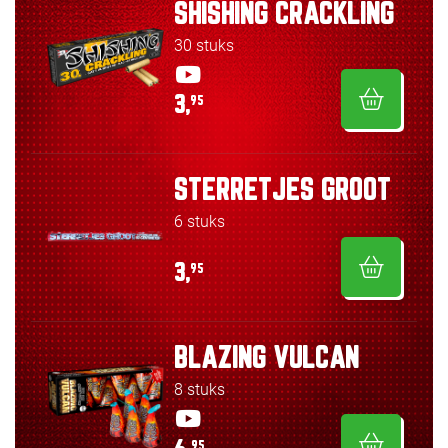
SHISHING CRACKLING
30 stuks
3,
95
STERRETJES GROOT
6 stuks
3,
95
BLAZING VULCAN
8 stuks
95