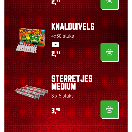
2,
95
KNALDUIVELS
4x50 stuks
2,
95
STERRETJES
MEDIUM
3 x 6 stuks
3,
95