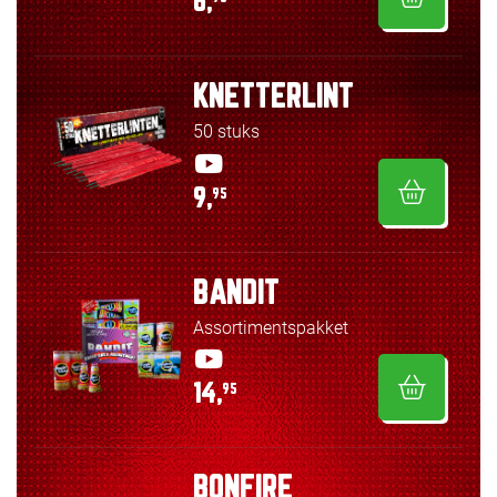
6,
KNETTERLINT
50 stuks
9,
95
BANDIT
Assortimentspakket
14,
95
BONFIRE