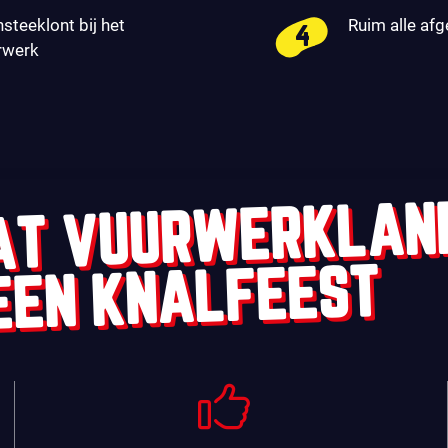
nsteeklont bij het
Ruim alle af
rwerk
AT VUURWERKLAN
EEN KNALFEEST