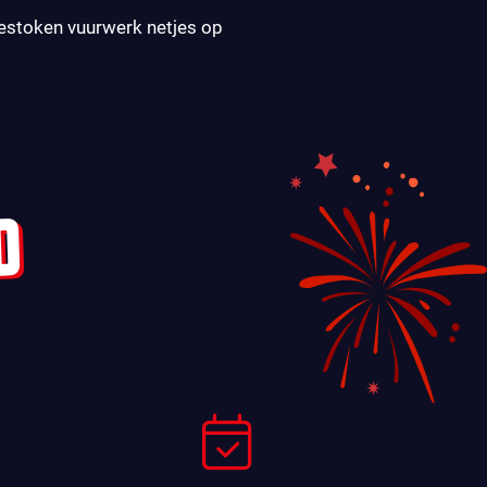
gestoken vuurwerk netjes op
D