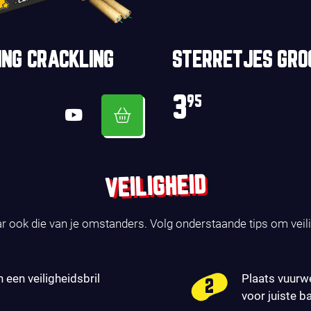
ING CRACKLING
STERRETJES GRO
3
95
VEILIGHEID
ar ook die van je omstanders. Volg onderstaande tips om veil
n een veiligheidsbril
Plaats vuurw
voor juiste b