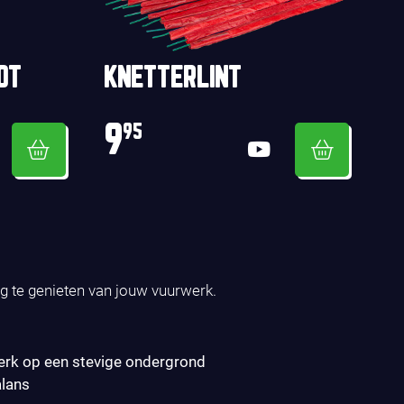
OT
KNETTERLINT
9
95
ig te genieten van jouw vuurwerk.
erk op een stevige ondergrond
alans