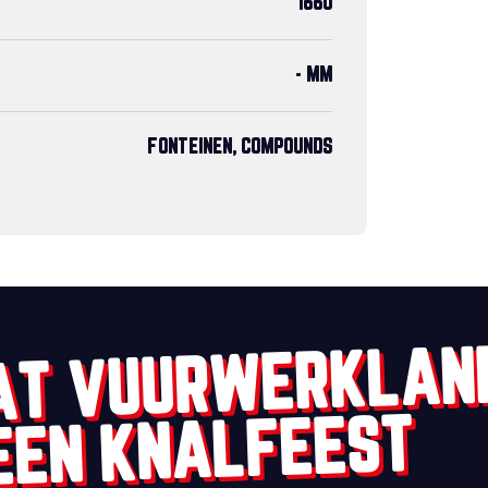
1660
- MM
FONTEINEN, COMPOUNDS
AT VUURWERKLAN
EEN KNALFEEST