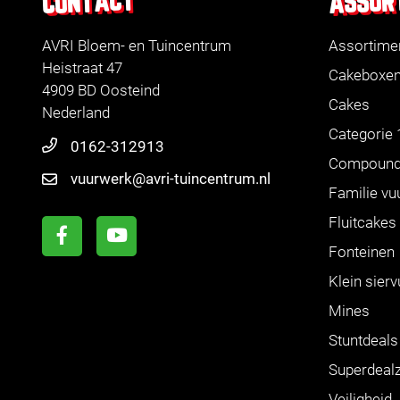
ASSOR
CONTACT
AVRI Bloem- en Tuincentrum
Assortime
Heistraat 47
Cakeboxe
4909 BD Oosteind
Cakes
Nederland
Categorie 
0162-312913
Compoun
vuurwerk@avri-tuincentrum.nl
Familie vu
Fluitcakes
Fonteinen
Klein sier
Mines
Stuntdeals
Superdeal
Veiligheid