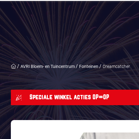
AVRI Bloem- en Tuincentrum
Fonteinen
Dreamcatcher
Speciale winkel acties OP=OP