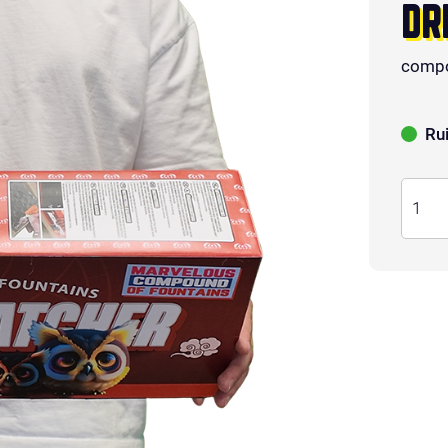
DR
compo
Ru