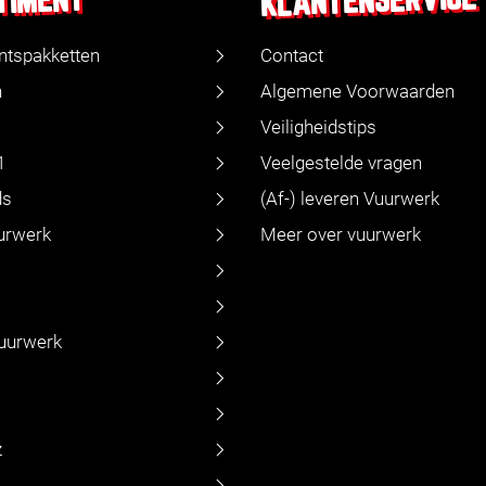
KLANTENSERVICE
TIMENT
ntspakketten
Contact
n
Algemene Voorwaarden
Veiligheidstips
1
Veelgestelde vragen
ds
(Af-) leveren Vuurwerk
urwerk
Meer over vuurwerk
vuurwerk
z