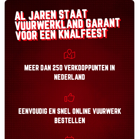
AL JAREN STAAT
GARANT
VUURWERKLAND
VOOR EEN KNALFEEST
MEER DAN
250 VERKOOPPUNTEN
IN
NEDERLAND
EENVOUDIG
EN
SNEL
ONLINE VUURWERK
BESTELLEN