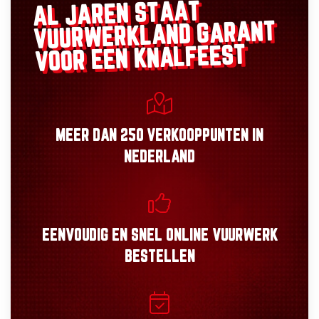
AL JAREN STAAT
GARANT
VUURWERKLAND
VOOR EEN KNALFEEST
MEER DAN
250 VERKOOPPUNTEN
IN
NEDERLAND
EENVOUDIG
EN
SNEL
ONLINE VUURWERK
BESTELLEN