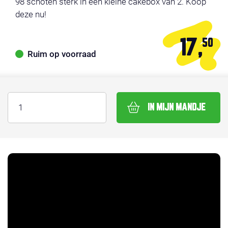
98 schoten sterk in een kleine cakebox van 2. Koop
deze nu!
17,
50
Ruim op voorraad
IN MIJN MANDJE