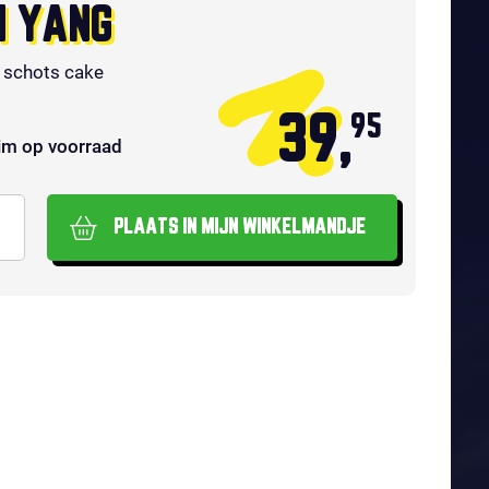
N YANG
5 schots cake
39,
95
im op voorraad
PLAATS IN MIJN WINKELMANDJE