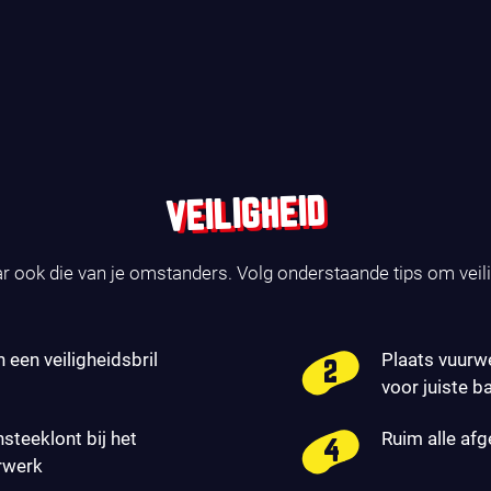
VEILIGHEID
ar ook die van je omstanders. Volg onderstaande tips om veil
n een veiligheidsbril
Plaats vuurw
voor juiste b
nsteeklont bij het
Ruim alle af
rwerk