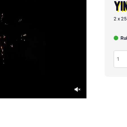
YI
2 x 2
Ru