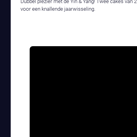
Dubbel plezier met de Yin & Yang! Twee cakes van 25
voor een knallende jaarwisseling.