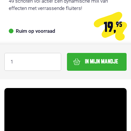
49 schoten vol actie! Een dynamische mix van
effecten met verrassende fluiters!
19,
95
Ruim op voorraad
IN MIJN MANDJE