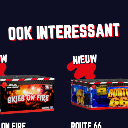
OOK INTERESSANT
UW
NIEUW
ROUTE 66
 ON FIRE