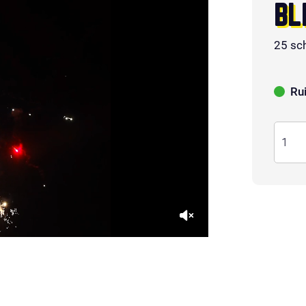
BL
25 sc
Ru