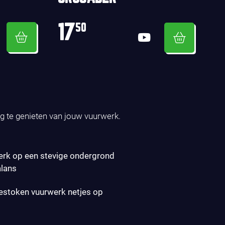
17
50
ig te genieten van jouw vuurwerk.
erk op een stevige ondergrond
alans
gestoken vuurwerk netjes op