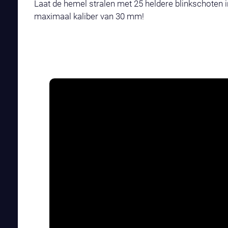
Laat de hemel stralen met 25 heldere blinkschoten i
maximaal kaliber van 30 mm!