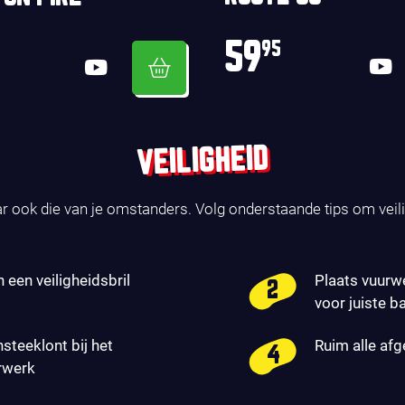
59
95
VEILIGHEID
ar ook die van je omstanders. Volg onderstaande tips om veil
n een veiligheidsbril
Plaats vuurw
voor juiste b
nsteeklont bij het
Ruim alle af
rwerk