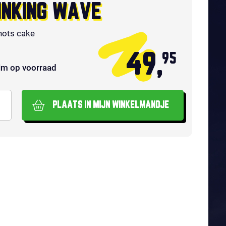
INKING WAVE
hots cake
49,
95
im op voorraad
PLAATS IN MIJN WINKELMANDJE