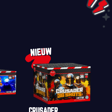
NIEUW
CRUSADER