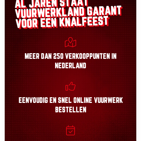
AL JAREN STAAT
GARANT
VUURWERKLAND
VOOR EEN KNALFEEST
MEER DAN
250 VERKOOPPUNTEN
IN
NEDERLAND
EENVOUDIG
EN
SNEL
ONLINE VUURWERK
BESTELLEN