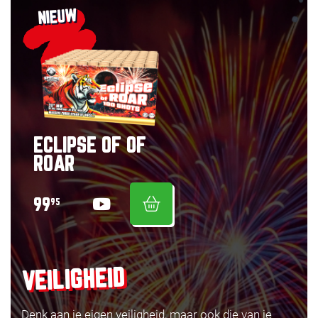
NIEUW
ECLIPSE OF OF
ROAR
99
95
VEILIGHEID
Denk aan je eigen veiligheid, maar ook die van je