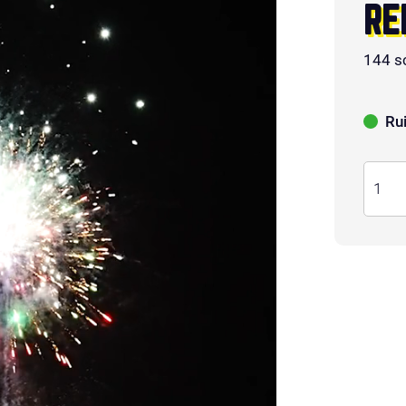
RE
144 s
Ru