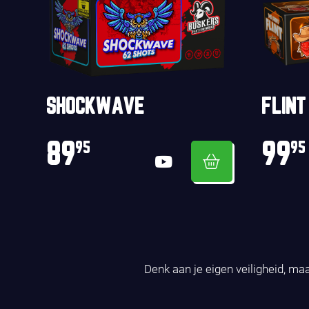
FLINT
SHOCKWAVE
99
89
95
95
Denk aan je eigen veiligheid, ma