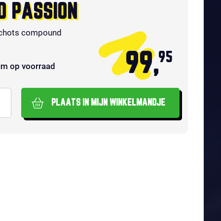
D PASSION
chots compound
99,
95
im op voorraad
PLAATS IN MIJN WINKELMANDJE