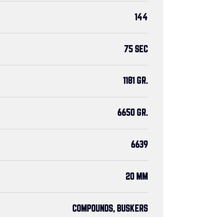
144
75 SEC
1181 GR.
6650 GR.
6639
20 MM
COMPOUNDS, BUSKERS