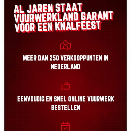
AL JAREN STAAT
GARANT
VUURWERKLAND
VOOR EEN KNALFEEST
MEER DAN
250 VERKOOPPUNTEN
IN
NEDERLAND
EENVOUDIG
EN
SNEL
ONLINE VUURWERK
BESTELLEN