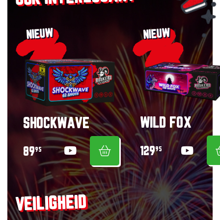
NIEUW
NIEUW
WILD FOX
SHOCKWAVE
129
89
95
95
VEILIGHEID