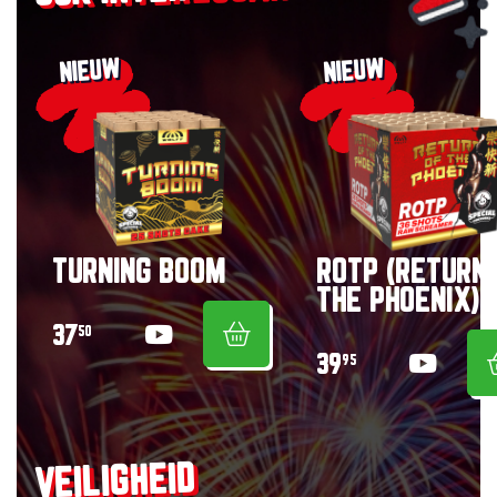
NIEUW
NIEUW
TURNING BOOM
ROTP (RETURN
THE PHOENIX)
37
50
39
95
VEILIGHEID