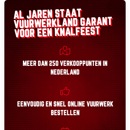
AL JAREN STAAT
GARANT
VUURWERKLAND
VOOR EEN KNALFEEST
MEER DAN
250 VERKOOPPUNTEN
IN
NEDERLAND
EENVOUDIG
EN
SNEL
ONLINE VUURWERK
BESTELLEN