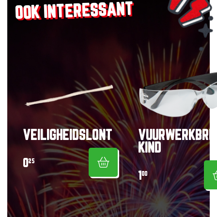
OOK INTERESSANT
VEILIGHEIDSLONT
VUURWERKBRI
KIND
0
25
1
00