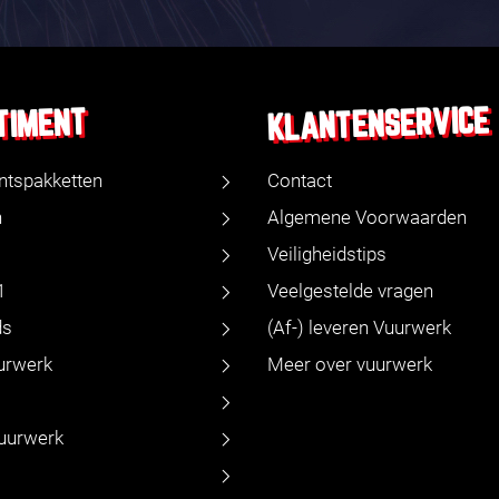
KLANTENSERVICE
TIMENT
ntspakketten
Contact
n
Algemene Voorwaarden
Veiligheidstips
1
Veelgestelde vragen
ds
(Af-) leveren Vuurwerk
urwerk
Meer over vuurwerk
vuurwerk