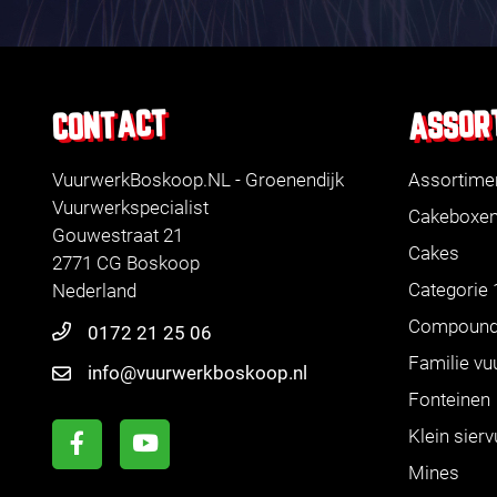
ASSOR
CONTACT
VuurwerkBoskoop.NL - Groenendijk
Assortime
Vuurwerkspecialist
Cakeboxe
Gouwestraat 21
Cakes
2771 CG Boskoop
Categorie 
Nederland
Compoun
0172 21 25 06
Familie vu
info@vuurwerkboskoop.nl
Fonteinen
Klein sier
Mines