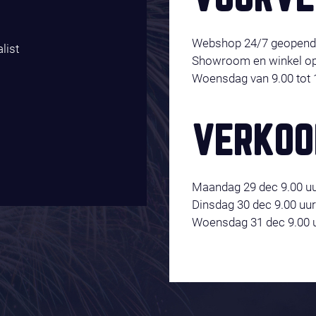
Webshop 24/7 geopend 
list
Showroom en winkel op
Woensdag van 9.00 tot 1
VERKOO
Maandag 29 dec 9.00 uu
Dinsdag 30 dec 9.00 uur
Woensdag 31 dec 9.00 