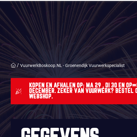
VuurwerkBoskoop.NL - Groenendijk Vuurwerkspecialist
KOPEN EN AFHALEN OP: MA 29 , DI 30 EN OP=
DECEMBER. ZEKER VAN VUURWERK? BESTEL OP
WEBSHOP.