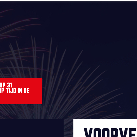
OP 31
 TIJD IN DE
VOORVE