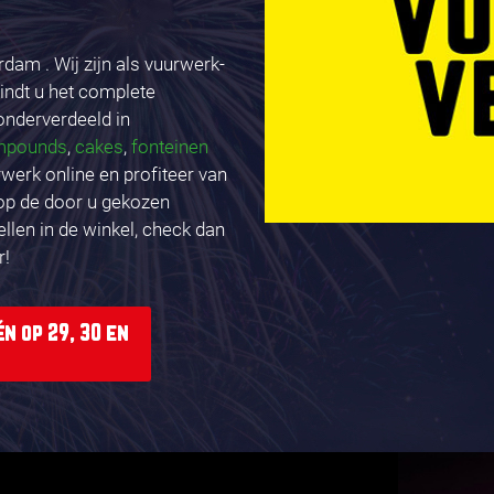
dam . Wij zijn als vuurwerk-
indt u het complete
 onderverdeeld in
mpounds
,
cakes
,
fonteinen
rwerk online en profiteer van
 op de door u gekozen
ellen in de winkel, check dan
r!
n op 29, 30 en