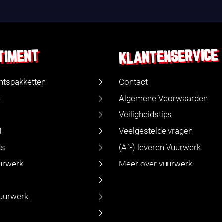
KLANTENSERVICE
TIMENT
ntspakketten
Contact
n
Algemene Voorwaarden
Veiligheidstips
1
Veelgestelde vragen
ds
(Af-) leveren Vuurwerk
urwerk
Meer over vuurwerk
vuurwerk