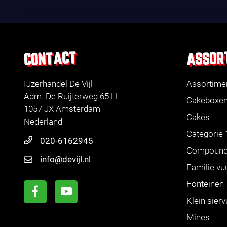
ASSOR
CONTACT
IJzerhandel De Vijl
Assortime
Adm. De Ruijterweg 65 H
Cakeboxe
1057 JX Amsterdam
Cakes
Nederland
Categorie 
020-6162945
Compoun
info@devijl.nl
Familie vu
Fonteinen
Klein sier
Mines