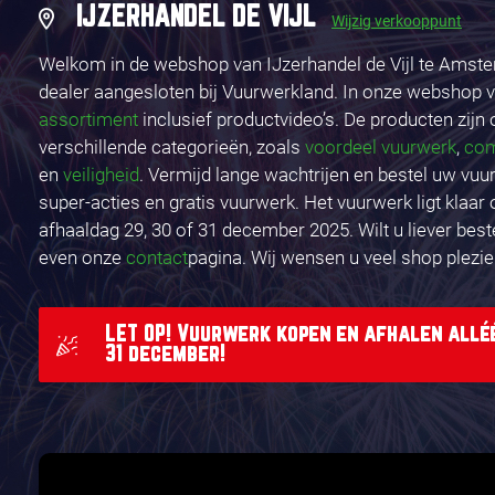
IJZERHANDEL DE VIJL
Wijzig verkooppunt
Welkom in de webshop van IJzerhandel de Vijl te Amster
dealer aangesloten bij Vuurwerkland. In onze webshop v
assortiment
inclusief productvideo’s. De producten zijn
verschillende categorieën, zoals
voordeel vuurwerk
,
co
en
veiligheid
. Vermijd lange wachtrijen en bestel uw vuu
super-acties en gratis vuurwerk. Het vuurwerk ligt klaar
afhaaldag 29, 30 of 31 december 2025. Wilt u liever best
even onze
contact
pagina. Wij wensen u veel shop plezie
LET OP! Vuurwerk kopen en afhalen alléé
31 december!