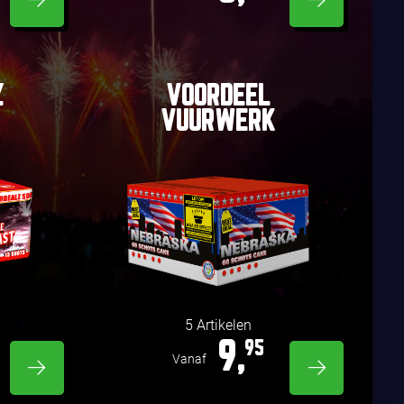
Z
VOORDEEL
VUURWERK
5 Artikelen
9,
95
Vanaf