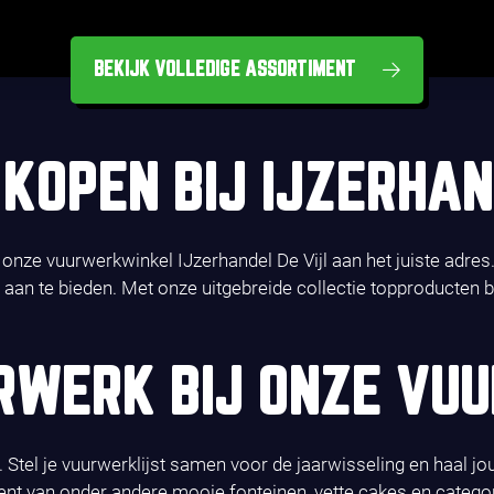
BEKIJK VOLLEDIGE ASSORTIMENT
KOPEN BIJ IJZERHAN
j onze vuurwerkwinkel IJzerhandel De Vijl aan het juiste adre
e aan te bieden. Met onze uitgebreide collectie topproducten b
RWERK BIJ ONZE VU
Stel je vuurwerklijst samen voor de jaarwisseling en haal jou
ent van onder andere mooie fonteinen, vette cakes en catego