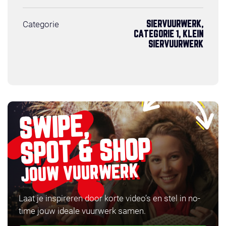
Categorie
SIERVUURWERK,
CATEGORIE 1, KLEIN
SIERVUURWERK
SWIPE,
SPOT & SHOP
JOUW VUURWERK
Laat je inspireren door korte video’s en stel in no-
time jouw ideale vuurwerk samen.