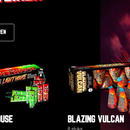
REN
OUSE
BLAZING VULCAN
8 stuks