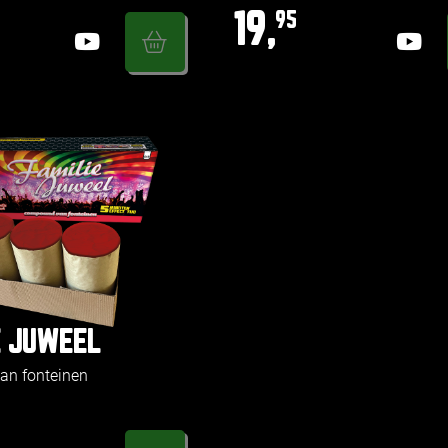
19,
95
E JUWEEL
n fonteinen