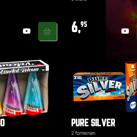
6,
95
O
PURE SILVER
2 fonteinen