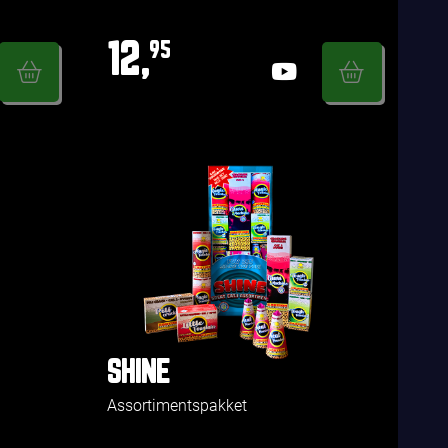
12,
95
SHINE
Assortimentspakket