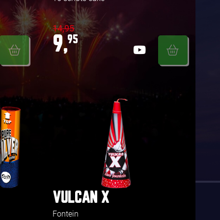
14,95
9,
95
VULCAN X
Fontein