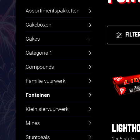
Assortimentspakketten
Cakeboxen
FILTE
Cakes
Fluitcakes
Categorie 1
Compounds
Familie vuurwerk
Fonteinen
Klein siervuurwerk
Mines
LIGHTH
Stuntdeals
2 x 6 stuks