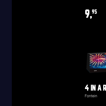
9,
95
4 IN A
Fontein