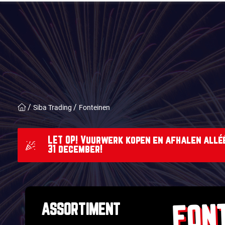
Siba Trading
Fonteinen
LET OP! Vuurwerk kopen en afhalen alléé
31 december!
FON
ASSORTIMENT