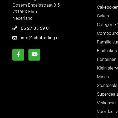
Gosem Engelsstraat 8-5
Cakeboxe
7916PX Elim
Cakes
Nederland
Categorie 
06 27 05 59 01
Compoun
info@sibatrading.nl
Familie vu
Fluitcakes
Fonteinen
Klein sier
Mines
Stuntdeals
Superdeal
Veiligheid
Voordeel 