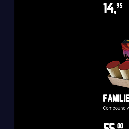
14,
95
FAMILI
Compound va
00