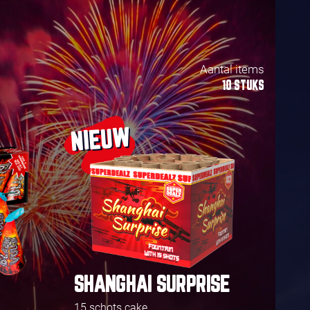
Aantal items
10 STUKS
NIEUW
SHANGHAI SURPRISE
15 schots cake