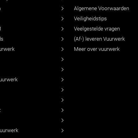
n
Algemene Voorwaarden
Veiligheidstips
1
Veelgestelde vragen
ds
(Af-) leveren Vuurwerk
urwerk
Meer over vuurwerk
vuurwerk
z
vuurwerk