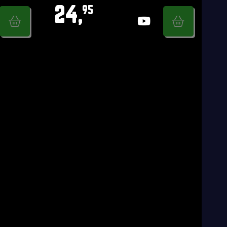
24,
95