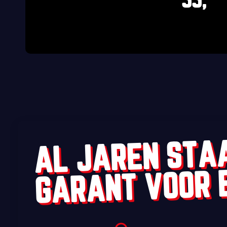
55,
AL JAREN STA
GARANT VOOR 