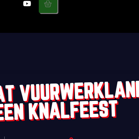
AT VUURWERKLAN
EEN KNALFEEST