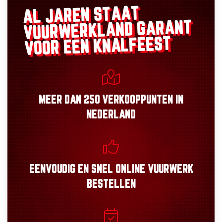
AL JAREN STAAT
GARANT
VUURWERKLAND
VOOR EEN KNALFEEST
MEER DAN
250 VERKOOPPUNTEN
IN
NEDERLAND
EENVOUDIG
EN
SNEL
ONLINE VUURWERK
BESTELLEN