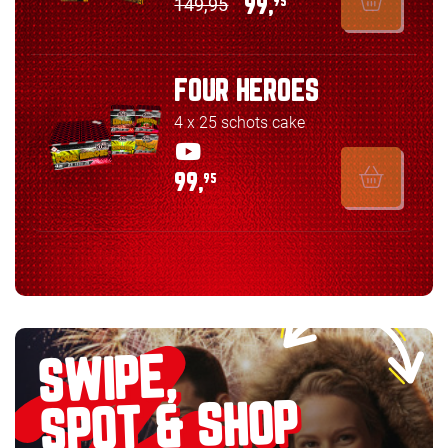
149,95
99,
95
FOUR HEROES
4 x 25 schots cake
99,
95
SWIPE,
SPOT & SHOP