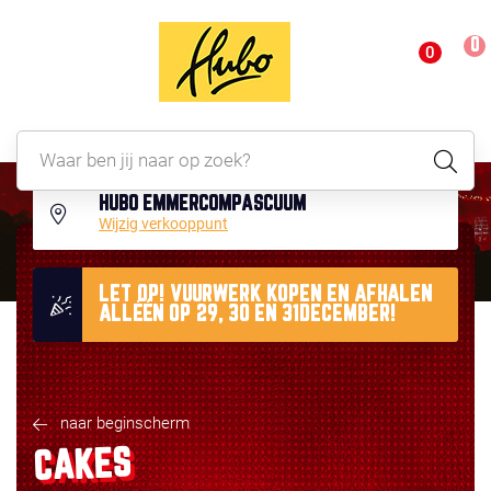
0
0
HUBO EMMERCOMPASCUUM
Wijzig verkooppunt
LET OP! VUURWERK KOPEN EN AFHALEN
ALLÉÉN OP 29, 30 EN 31DECEMBER!
naar beginscherm
CAKES