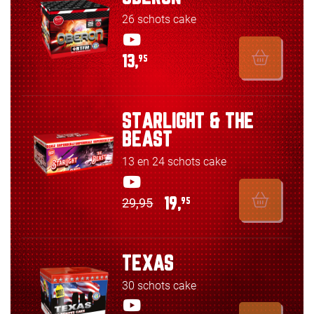
26 schots cake
13,
95
STARLIGHT & THE
BEAST
13 en 24 schots cake
29,95
19,
95
TEXAS
30 schots cake