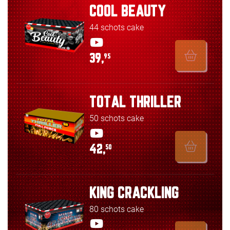
COOL BEAUTY
44 schots cake
39,
95
TOTAL THRILLER
50 schots cake
42,
50
KING CRACKLING
80 schots cake