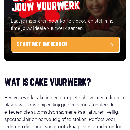
JOUW VUURWERK
Laat je inspireren door korte video’s en stel in no-
time jouw ideale vuurwerk samen.
START MET ONTDEKKEN
WAT IS CAKE VUURWERK?
Een vuurwerk cake is een complete show in één doos. In
plaats van losse pijlen krijg je een serie afgestemde
effecten die automatisch achter elkaar afvuren: veilig,
spectaculair en eenvoudig af te steken. Perfect voor
iedereen die houdt van groots knalplezier zonder gedoe.