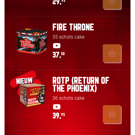
29,
95
FIRE THRONE
35 schots cake
37,
50
ROTP (RETURN OF
NIEUW
THE PHOENIX)
36 schots cake
39,
95