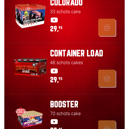
COLORADO
33 schots cake
29,
95
CONTAINER LOAD
48 schots cakes
29,
95
BOOSTER
70 schots cake