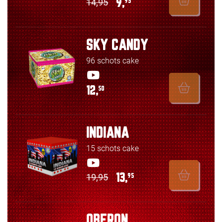
14,95
9,
95
SKY CANDY
96 schots cake
12,
50
INDIANA
15 schots cake
19,95
13,
95
OBERON