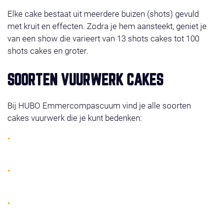
Elke cake bestaat uit meerdere buizen (shots) gevuld
met kruit en effecten. Zodra je hem aansteekt, geniet je
van een show die varieert van 13 shots cakes tot 100
shots cakes en groter.
SOORTEN VUURWERK CAKES
Bij HUBO Emmercompascuum vind je alle soorten
cakes vuurwerk die je kunt bedenken:
Single shots cakes: gericht vuurwerk dat telkens één
prachtige burst afvuurt.
Multi-effect cakes: een combinatie van kleuren,
knallen en glitterende sterren.
Compound cakes: meerdere cakes aan elkaar
verbonden voor één lange show, tot wel 500 shots