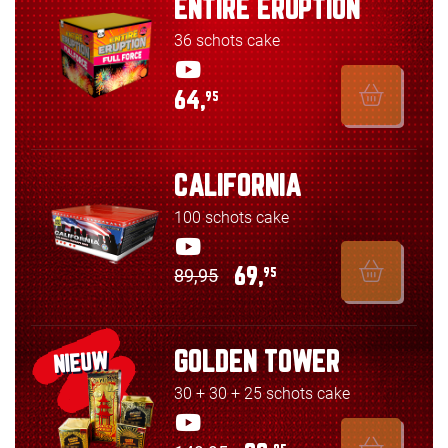
ENTIRE ERUPTION
36 schots cake
64,
95
CALIFORNIA
100 schots cake
89,95
69,
95
GOLDEN TOWER
NIEUW
30 + 30 + 25 schots cake