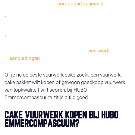
vuurwerk! Bekijk ons
compound vuurwerk
.
Potten vuurwerk: compact, veilig en ideaal voor in
elke tuin of straatshow.
Vuurwerk cake pakketten: slim samengestelde sets
met meerdere cakes voor maximale afwisseling en
voordeel. Bekijk hiervoor ook onze
vuurwerk
aanbiedingen
.
Of je nu de beste vuurwerk cake zoekt, een vuurwerk
cake pakket wilt kopen of gewoon goedkoop vuurwerk
van topkwaliteit wilt scoren, bij HUBO
Emmercompascuum zit je altijd goed.
CAKE VUURWERK KOPEN BIJ HUBO
EMMERCOMPASCUUM?