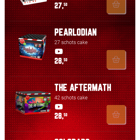
27,
50
PEARLODIAN
27 schots cake
28,
50
THE AFTERMATH
42 schots cake
28,
50