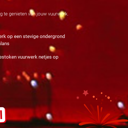
ig te genieten van jouw vuurwerk.
erk op een stevige ondergrond
alans
gestoken vuurwerk netjes op
D