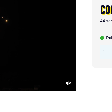
CO
44 sc
Ru