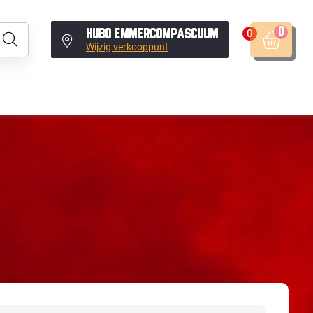
0
0
HUBO EMMERCOMPASCUUM
Wijzig verkooppunt