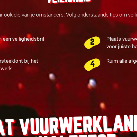
ar ook die van je omstanders. Volg onderstaande tips om veil
n een veiligheidsbril
Plaats vuurw
voor juiste b
nsteeklont bij het
Ruim alle af
rwerk
AT VUURWERKLAN