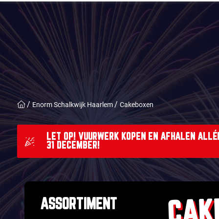
Enorm Schalkwijk Haarlem
Cakeboxen
LET OP! VUURWERK KOPEN EN AFHALEN ALLÉÉ
31 DECEMBER!
CAK
ASSORTIMENT