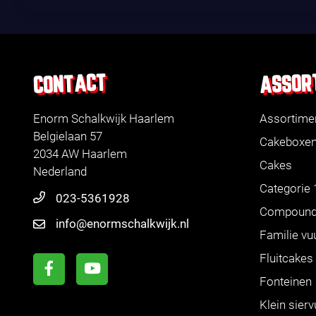
ASSOR
CONTACT
Enorm Schalkwijk Haarlem
Assortime
Belgielaan 57
Cakeboxe
2034 AW Haarlem
Cakes
Nederland
Categorie 
023-5361928
Compoun
info@enormschalkwijk.nl
Familie vu
Fluitcakes
Fonteinen
Klein sier