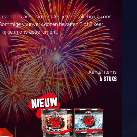
p van ons assortiment. Als je een cakebox bij ons
n. Sommige vuurwerk dozen bevatten 2 of 3 keer
kijkje in ons assortiment.
Aantal items
6 STUKS
NIEUW