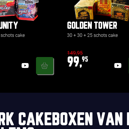
UNITY
GOLDEN TOWER
 schots cake
30 + 30 + 25 schots cake
149,95
99,
95
RK CAKEBOXEN VAN