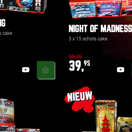
NG
NIGHT OF MADNESS
s cake
3 x 15 schots cake
59,95
39,
95
NIEUW