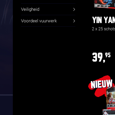
Veiligheid
YIN YA
Voordeel vuurwerk
2 x 25 schot
39,
95
NIEUW