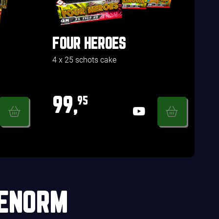
FOUR HEROES
4 x 25 schots cake
99,
95
 ENORM