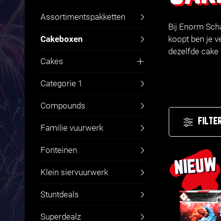
Assortimentspakketten
Bij Enorm Scha
Cakeboxen
koopt ben je v
dezelfde cake 
Cakes
Fluitcakes
Categorie 1
Compounds
FILTE
Familie vuurwerk
Fonteinen
NIEUW
Klein siervuurwerk
Stuntdeals
Superdealz