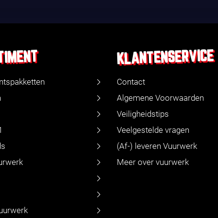
KLANTENSERVICE
TIMENT
ntspakketten
Contact
n
Algemene Voorwaarden
Veiligheidstips
1
Veelgestelde vragen
ds
(Af-) leveren Vuurwerk
urwerk
Meer over vuurwerk
vuurwerk