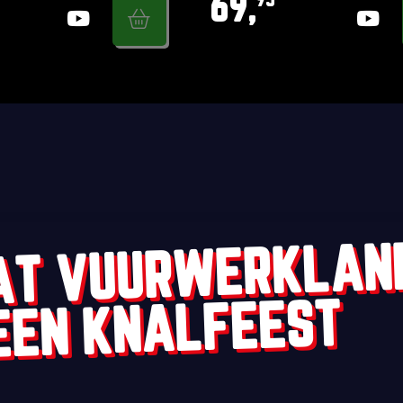
69,
95
AT VUURWERKLAN
EEN KNALFEEST