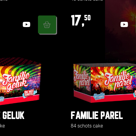
17,
50
E GELUK
FAMILIE PAREL
ake
84 schots cake