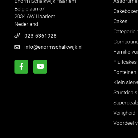
Enorm Schalkwijk Haarlem
Assortime
Belgielaan 57
Cakeboxe
2034 AW Haarlem
Cakes
Nederland
Categorie 
023-5361928
Compoun
info@enormschalkwijk.nl
Familie vu
Fluitcakes
Fonteinen
Klein sier
Stuntdeals
Superdeal
Veiligheid
Voordeel 