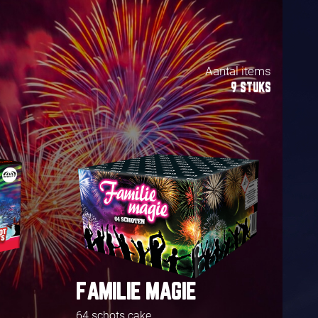
Aantal items
9 STUKS
FAMILIE MAGIE
64 schots cake