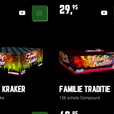
29,
95
E KRAKER
FAMILIE TRADITIE
ake
156 schots Compound