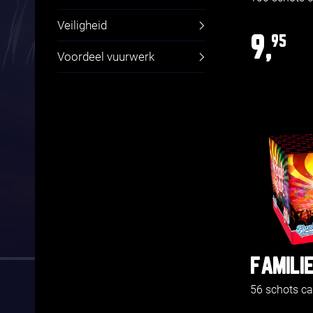
Veiligheid
9,
95
Voordeel vuurwerk
FAMILI
56 schots c