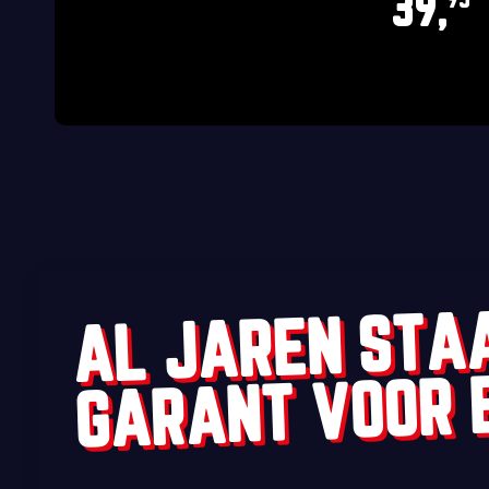
39,
95
AL JAREN STA
GARANT VOOR 