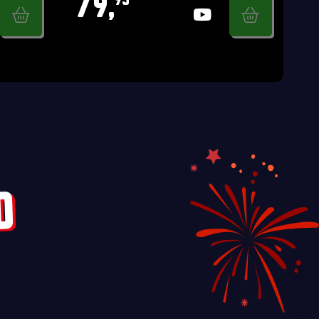
79,
95
D