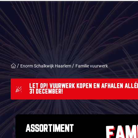
Enorm Schalkwijk Haarlem
Familie vuurwerk
LET OP! VUURWERK KOPEN EN AFHALEN ALLÉÉ
31 DECEMBER!
FAM
ASSORTIMENT