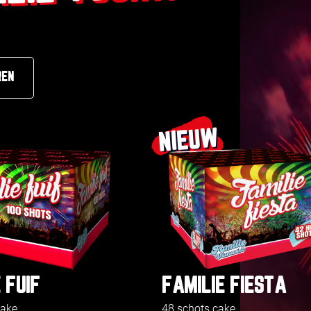
REN
NIEUW
 FUIF
FAMILIE FIESTA
cake
48 schots cake