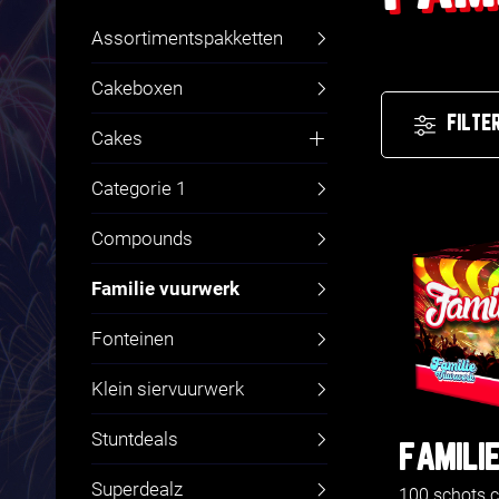
Assortimentspakketten
Cakeboxen
FILTE
Cakes
Fluitcakes
Categorie 1
Compounds
Familie vuurwerk
Fonteinen
Klein siervuurwerk
Stuntdeals
FAMILIE
Superdealz
100 schots 