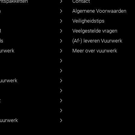
ntspakketten
Contact
n
Algemene Voorwaarden
Veiligheidstips
1
Veelgestelde vragen
ds
(Af-) leveren Vuurwerk
urwerk
Meer over vuurwerk
vuurwerk
z
vuurwerk