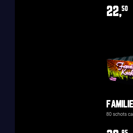
22,
50
FAMILI
80 schots c