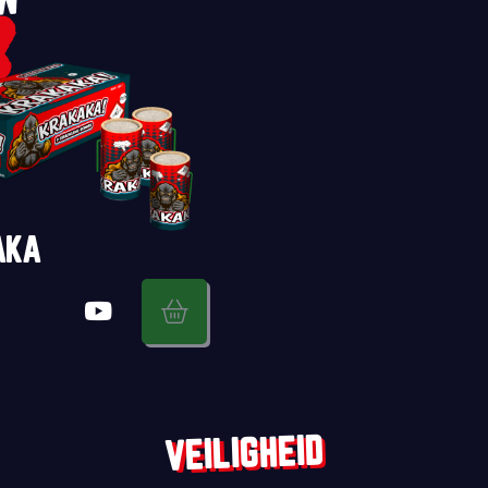
UW
AKA
VEILIGHEID