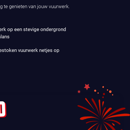
ig te genieten van jouw vuurwerk.
erk op een stevige ondergrond
alans
gestoken vuurwerk netjes op
D