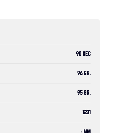
90 SEC
96 GR.
95 GR.
1231
- MM