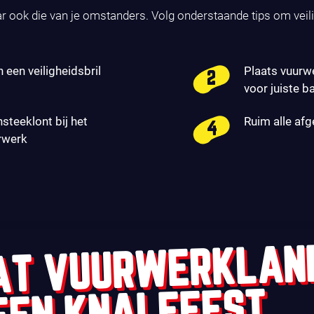
ar ook die van je omstanders. Volg onderstaande tips om veil
n een veiligheidsbril
Plaats vuurw
voor juiste b
nsteeklont bij het
Ruim alle af
rwerk
AT VUURWERKLAN