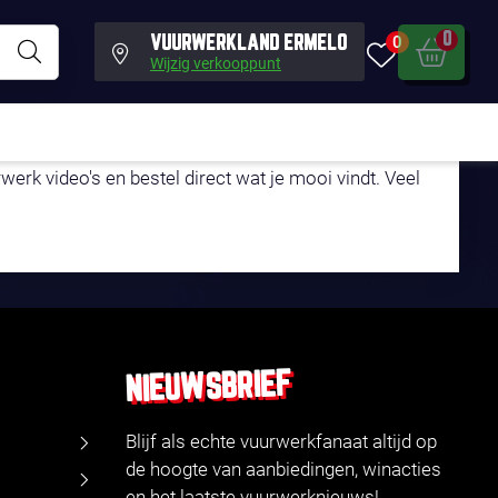
0
0
VUURWERKLAND ERMELO
Wijzig verkooppunt
LEFOON!
erk video's en bestel direct wat je mooi vindt. Veel
NIEUWSBRIEF
Blijf als echte vuurwerkfanaat altijd op
de hoogte van aanbiedingen, winacties
en het laatste vuurwerknieuws!