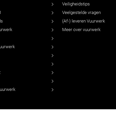
Veiligheidstips
1
Veelgestelde vragen
ds
(Af-) leveren Vuurwerk
urwerk
Meer over vuurwerk
vuurwerk
z
vuurwerk