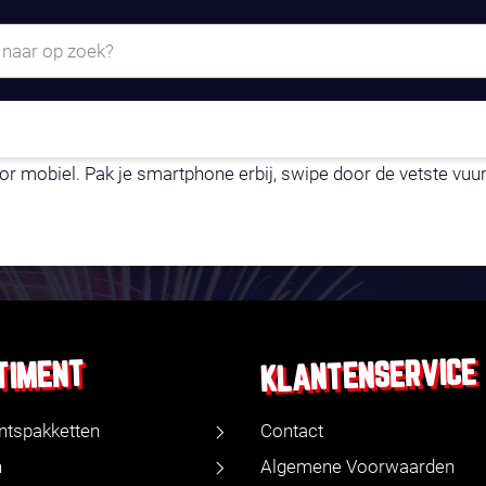
- ALLEEN OP JE TE
 mobiel. Pak je smartphone erbij, swipe door de vetste vuurw
KLANTENSERVICE
TIMENT
ntspakketten
Contact
n
Algemene Voorwaarden