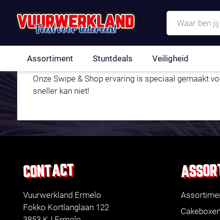
SWIPE & SHOP 
Assortiment
Stuntdeals
Veiligheid
Onze Swipe & Shop ervaring is speciaal gemaakt voor
sneller kan niet!
ASSOR
CONTACT
Vuurwerkland Ermelo
Assortime
Fokko Kortlanglaan 122
Cakeboxe
3853 KJ Ermelo