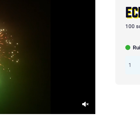
EC
100 s
Ru