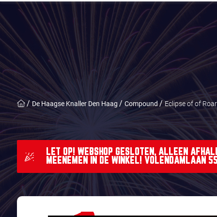
De Haagse Knaller Den Haag
Compound
Eclipse of of Roar
LET OP! WEBSHOP GESLOTEN, ALLEEN AFHAL
MEENEMEN IN DE WINKEL! VOLENDAMLAAN 55 