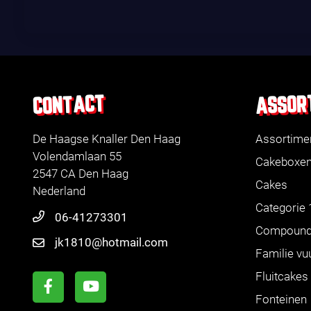
ASSOR
CONTACT
De Haagse Knaller Den Haag
Assortime
Volendamlaan 55
Cakeboxe
2547 CA Den Haag
Cakes
Nederland
Categorie 
06-41273301
Compoun
jk1810@hotmail.com
Familie vu
Fluitcakes
Fonteinen