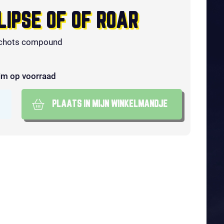
LIPSE OF OF ROAR
chots compound
im op voorraad
PLAATS IN MIJN WINKELMANDJE