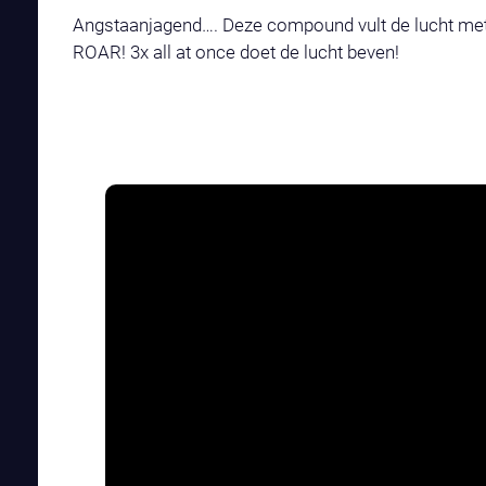
Angstaanjagend…. Deze compound vult de lucht met
ROAR! 3x all at once doet de lucht beven!