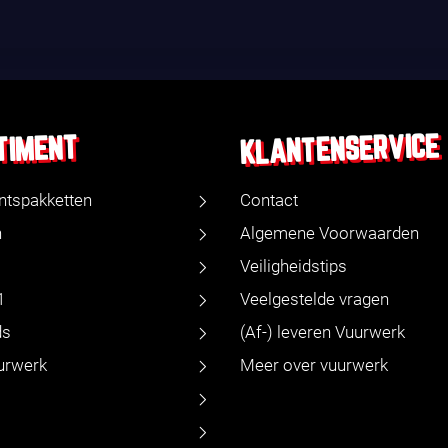
KLANTENSERVICE
TIMENT
ntspakketten
Contact
n
Algemene Voorwaarden
Veiligheidstips
1
Veelgestelde vragen
ds
(Af-) leveren Vuurwerk
urwerk
Meer over vuurwerk