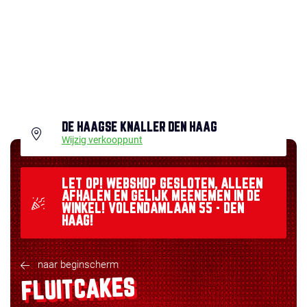
DE HAAGSE KNALLER DEN HAAG
Wijzig verkooppunt
LET OP! WEBSHOP GESLOTEN, ALLEEN
AFHALEN EN GELIJK MEENEMEN IN DE
WINKEL! VOLENDAMLAAN 55 - DEN
HAAG!
naar beginscherm
FLUITCAKES