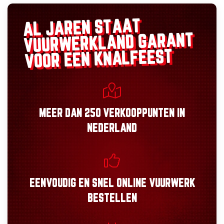
AL JAREN STAAT
GARANT
VUURWERKLAND
VOOR EEN KNALFEEST
MEER DAN
250 VERKOOPPUNTEN
IN
NEDERLAND
EENVOUDIG
EN
SNEL
ONLINE VUURWERK
BESTELLEN