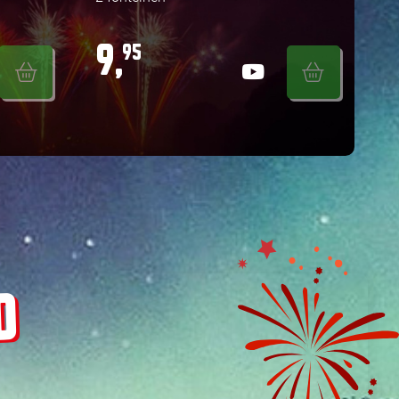
9,
95
D