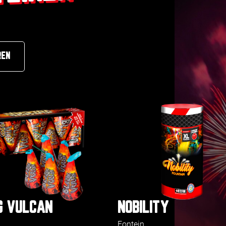
REN
G VULCAN
NOBILITY
Fontein