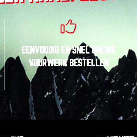
EENVOUDIG
EN
SNEL
ONLINE
VUURWERK BESTELLEN