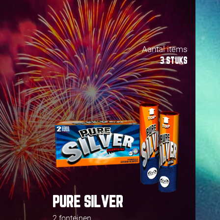
Aantal items
3 STUKS
PURE SILVER
2 fonteinen