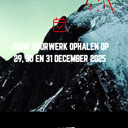
JOUW VUURWERK OPHALEN OP
29, 30
EN
31 DECEMBER 2025