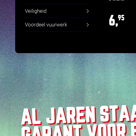
Veiligheid
6,
95
Voordeel vuurwerk
AL JAREN STA
GARANT VOOR 