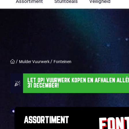
Assortiment
Stuntdeals
Veiligheid
Mulder Vuurwerk
Fonteinen
LET OP! VUURWERK KOPEN EN AFHALEN ALLÉÉ
31 DECEMBER!
FON
ASSORTIMENT