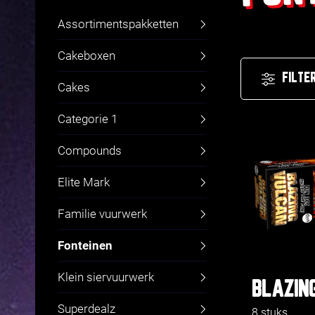
Assortimentspakketten
Cakeboxen
FILTE
Cakes
Categorie 1
Compounds
Elite Mark
Familie vuurwerk
Fonteinen
Klein siervuurwerk
BLAZIN
Superdealz
8 stuks