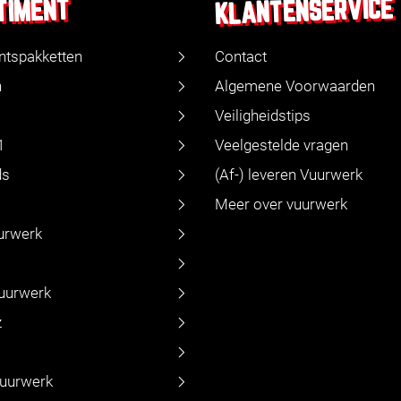
KLANTENSERVICE
TIMENT
ntspakketten
Contact
n
Algemene Voorwaarden
Veiligheidstips
1
Veelgestelde vragen
ds
(Af-) leveren Vuurwerk
Meer over vuurwerk
urwerk
vuurwerk
z
vuurwerk