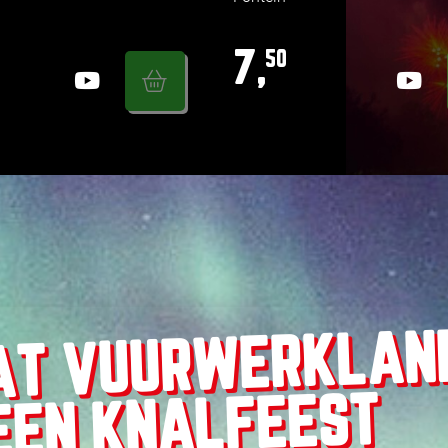
7,
50
AT VUURWERKLAN
EEN KNALFEEST