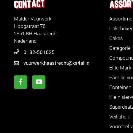
ASSOR
CONTACT
Mulder Vuurwerk
Assortime
Hoogstraat 78
Cakeboxe
2851 BH Haastrecht
Cakes
Nederland
Categorie 
0182-501625
Compoun
vuurwerkhaastrecht@xs4all.nl
Elite Mark
Familie vu
Fonteinen
Klein sier
Superdeal
Veiligheid
Voordeel 