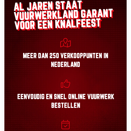
AL JAREN STAAT
GARANT
VUURWERKLAND
VOOR EEN KNALFEEST
MEER DAN
250 VERKOOPPUNTEN
IN
NEDERLAND
EENVOUDIG
EN
SNEL
ONLINE VUURWERK
BESTELLEN