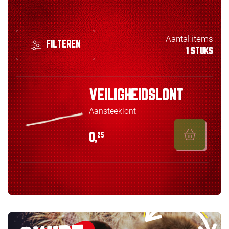
Aantal items
FILTEREN
1 STUKS
VEILIGHEIDSLONT
Aansteeklont
0,
25