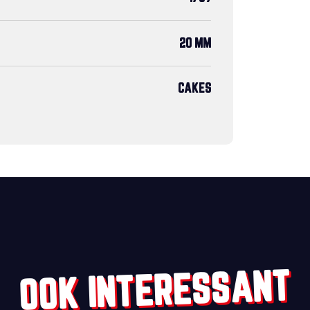
20 MM
CAKES
OOK INTERESSANT