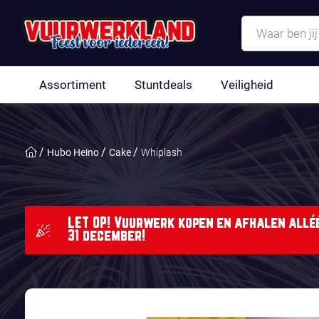
Assortiment
Stuntdeals
Veiligheid
Hubo Heino
Cake
Whiplash
LET OP! Vuurwerk kopen en afhalen alléé
31 december!