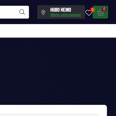
0
0
HUBO HEINO
Wijzig verkooppunt