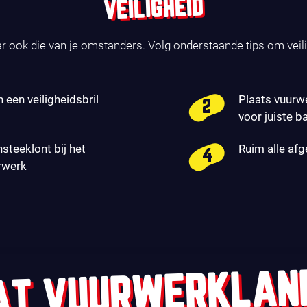
VEILIGHEID
ar ook die van je omstanders. Volg onderstaande tips om veil
n een veiligheidsbril
Plaats vuurw
voor juiste b
nsteeklont bij het
Ruim alle af
rwerk
AT VUURWERKLAN