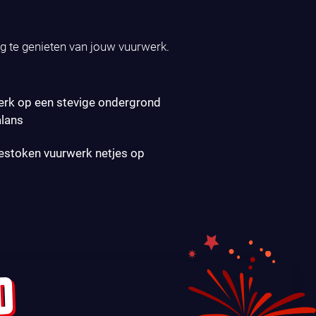
ig te genieten van jouw vuurwerk.
erk op een stevige ondergrond
alans
gestoken vuurwerk netjes op
D