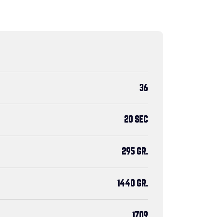
36
20 SEC
295 GR.
1440 GR.
1709