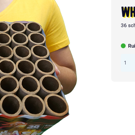
WH
36 sc
Ru